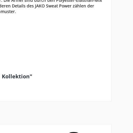
r. Die Ärmel sind durch den Polyester-Elasthan-Mix
deren Details des JAKO Sweat Power zählen der
nmuster.
 Kollektion"