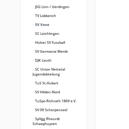
JSG Linn / Uerdingen
TV Lobberich
SV Vorst
SC Leichlingen
Hülser SV Fussball
SV Germania Wemb
DJK Leuth
SC Union Nettetal
Jugendabteilung
TuS St.Hubert
SV Hilden-Nord
TuSpo Richrath 1869 e.V.
SV 09 Scherpenseel
SpVgg Rheurdt
Schaephuysen