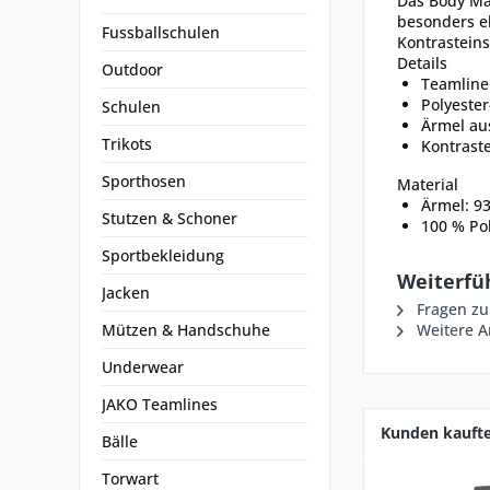
Das Body Mat
besonders e
Fussballschulen
Kontrastein
Details
Outdoor
Teamline
Polyeste
Schulen
Ärmel au
Trikots
Kontrast
Sporthosen
Material
Ärmel: 93
Stutzen & Schoner
100 % Pol
Sportbekleidung
Weiterfü
Jacken
Fragen zu
Mützen & Handschuhe
Weitere Ar
Underwear
JAKO Teamlines
Kunden kauft
Bälle
Torwart