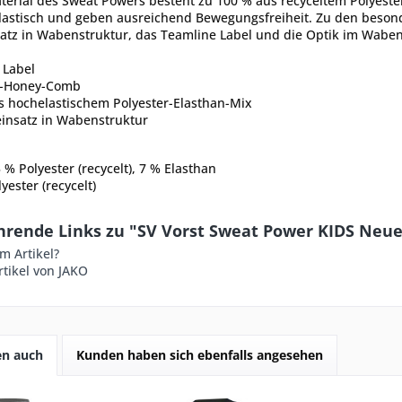
erial des Sweat Powers besteht zu 100 % aus recyceltem Polyeste
lastisch und geben ausreichend Bewegungsfreiheit. Zu den beson
satz in Wabenstruktur, das Teamline Label und die Optik im Wabe
 Label
r-Honey-Comb
s hochelastischem Polyester-Elasthan-Mix
einsatz in Wabenstruktur
 % Polyester (recycelt), 7 % Elasthan
yester (recycelt)
hrende Links zu "SV Vorst Sweat Power KIDS Neue
m Artikel?
tikel von JAKO
en auch
Kunden haben sich ebenfalls angesehen