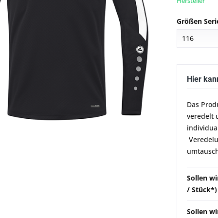
Hersteller
Größen Seri
Hier kan
Das Prod
veredelt 
individua
Veredelun
umtausch
Sollen w
/ Stück*)
Sollen wi