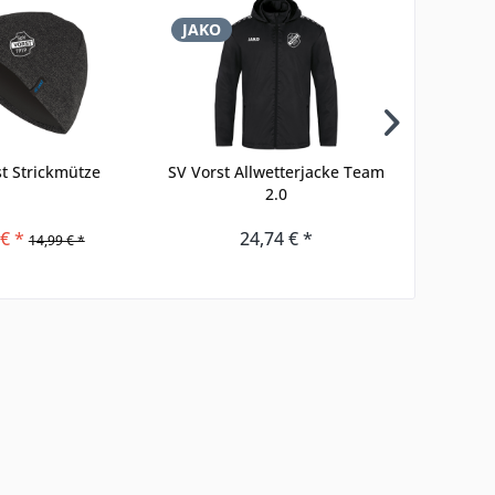
JAKO
JAKO
t Strickmütze
SV Vorst Allwetterjacke Team
SV Vorst
2.0
Neu
 € *
24,74 € *
14,99 € *