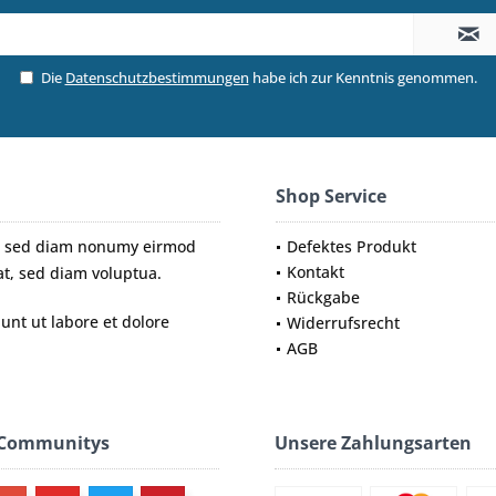
Die
Datenschutzbestimmungen
habe ich zur Kenntnis genommen.
Shop Service
tr, sed diam nonumy eirmod
Defektes Produkt
Kontakt
t, sed diam voluptua.
Rückgabe
nt ut labore et dolore
Widerrufsrecht
AGB
 Communitys
Unsere Zahlungsarten