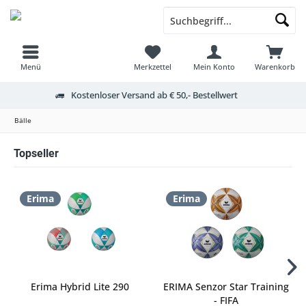
Menü
Merkzettel
Mein Konto
Warenkorb
Kostenloser Versand ab € 50,- Bestellwert
Bälle
Topseller
Erima
Erima
Erima Hybrid Lite 290
ERIMA Senzor Star Training
- FIFA