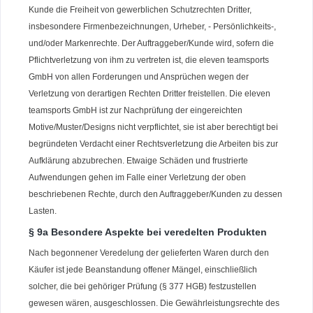
Kunde die Freiheit von gewerblichen Schutzrechten Dritter,
insbesondere Firmenbezeichnungen, Urheber, - Persönlichkeits-,
und/oder Markenrechte. Der Auftraggeber/Kunde wird, sofern die
Pflichtverletzung von ihm zu vertreten ist, die eleven teamsports
GmbH von allen Forderungen und Ansprüchen wegen der
Verletzung von derartigen Rechten Dritter freistellen. Die eleven
teamsports GmbH ist zur Nachprüfung der eingereichten
Motive/Muster/Designs nicht verpflichtet, sie ist aber berechtigt bei
begründeten Verdacht einer Rechtsverletzung die Arbeiten bis zur
Aufklärung abzubrechen. Etwaige Schäden und frustrierte
Aufwendungen gehen im Falle einer Verletzung der oben
beschriebenen Rechte, durch den Auftraggeber/Kunden zu dessen
Lasten.
§ 9a Besondere Aspekte bei veredelten Produkten
Nach begonnener Veredelung der gelieferten Waren durch den
Käufer ist jede Beanstandung offener Mängel, einschließlich
solcher, die bei gehöriger Prüfung (§ 377 HGB) festzustellen
gewesen wären, ausgeschlossen. Die Gewährleistungsrechte des