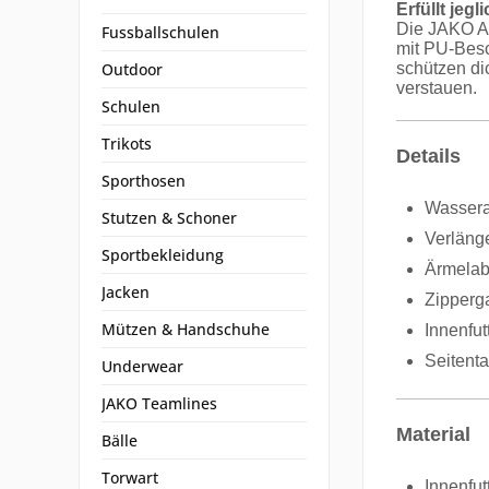
Erfüllt jeg
Die JAKO Al
Fussballschulen
mit PU-Besc
Outdoor
schützen di
verstauen.
Schulen
Trikots
Details
Sporthosen
Wassera
Stutzen & Schoner
Verläng
Sportbekleidung
Ärmelabs
Jacken
Zipperg
Mützen & Handschuhe
Innenfu
Seitent
Underwear
JAKO Teamlines
Material
Bälle
Torwart
Innenfut