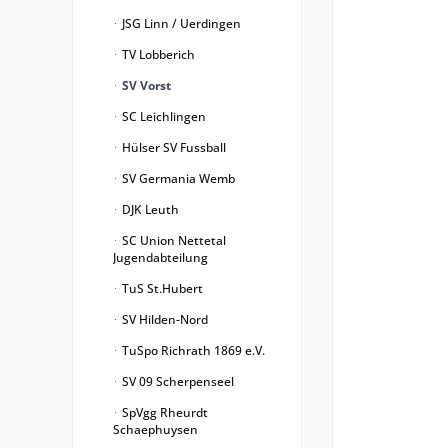
JSG Linn / Uerdingen
TV Lobberich
SV Vorst
SC Leichlingen
Hülser SV Fussball
SV Germania Wemb
DJK Leuth
SC Union Nettetal
Jugendabteilung
TuS St.Hubert
SV Hilden-Nord
TuSpo Richrath 1869 e.V.
SV 09 Scherpenseel
SpVgg Rheurdt
Schaephuysen