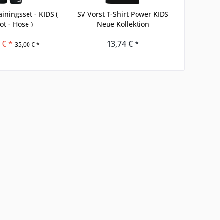
ainingsset - KIDS (
SV Vorst T-Shirt Power KIDS
SV Vorst
ot - Hose )
Neue Kollektion
Power 
 € *
13,74 € *
35,00 € *