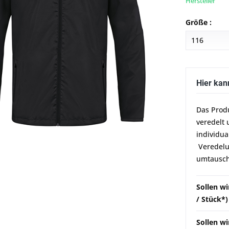
Hersteller
Größe :
Hier kan
Das Prod
veredelt 
individua
Veredelun
umtausch
Sollen w
/ Stück*)
Sollen wi