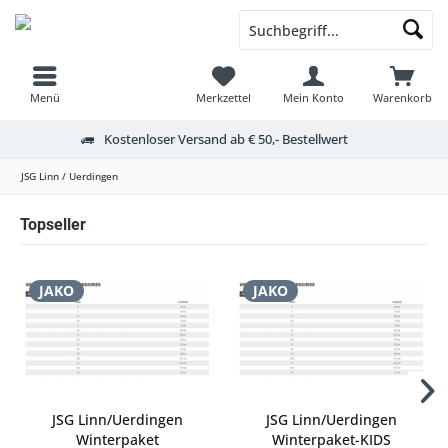
Menü
Merkzettel
Mein Konto
Warenkorb
Kostenloser Versand ab € 50,- Bestellwert
JSG Linn / Uerdingen
Topseller
JAKO
JAKO
JSG Linn/Uerdingen
JSG Linn/Uerdingen
Winterpaket
Winterpaket-KIDS