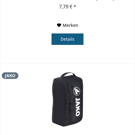
Kulturtasche...
7,79 € *
Merken
Details
JAKO