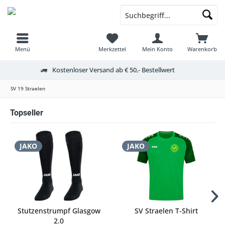
Menü
Merkzettel
Mein Konto
Warenkorb
Kostenloser Versand ab € 50,- Bestellwert
SV 19 Straelen
Topseller
JAKO
JAKO
Stutzenstrumpf Glasgow
SV Straelen T-Shirt
2.0