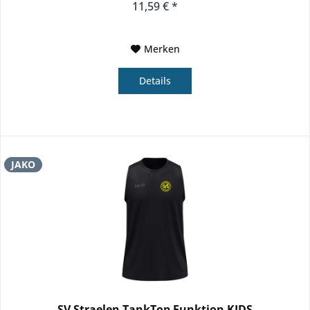
11,59 € *
Merken
Details
JAKO
SV Straelen TankTop Funktion KIDS