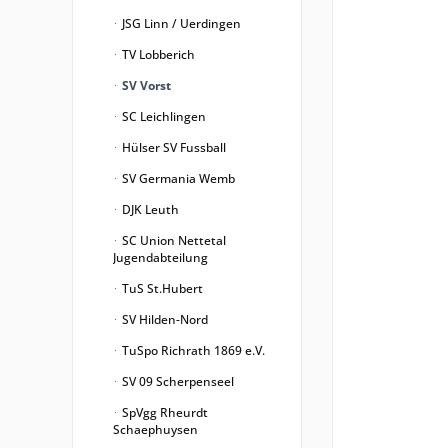
JSG Linn / Uerdingen
TV Lobberich
SV Vorst
SC Leichlingen
Hülser SV Fussball
SV Germania Wemb
DJK Leuth
SC Union Nettetal
Jugendabteilung
TuS St.Hubert
SV Hilden-Nord
TuSpo Richrath 1869 e.V.
SV 09 Scherpenseel
SpVgg Rheurdt
Schaephuysen