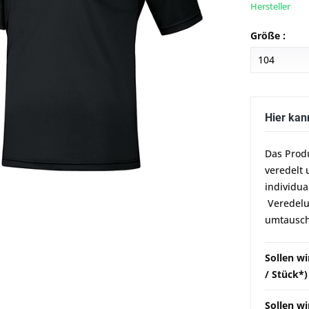
Hersteller
Größe :
Hier kan
Das Prod
veredelt 
individua
Veredelun
umtausch
Sollen w
/ Stück*)
Sollen wi