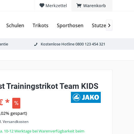
Merkzettel
Warenkorb
Schulen
Trikots
Sporthosen
Stutzen & Schoner

antie
Kostenlose Hotline 0800 123 454 321
st Trainingstrikot Team KIDS
€ *
,02% gespart)
l. Versandkosten
 ca. 10-12 Werktage bei Warenverfügbarkeit beim