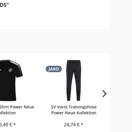
IDS"
JAKO
JAKO
-Shirt Power Neue
SV Vorst Trainingshose
SV Vor
ollektion
Power Neue Kollektion
Power 
6,49 € *
24,74 € *