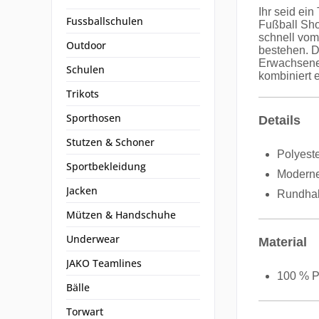
Ihr seid ei
Fussballschulen
Fußball Sho
schnell vom
Outdoor
bestehen. Da
Erwachsene 
Schulen
kombiniert e
Trikots
Sporthosen
Details
Stutzen & Schoner
Polyeste
Sportbekleidung
Moderne
Jacken
Rundhal
Mützen & Handschuhe
Underwear
Material
JAKO Teamlines
100 % P
Bälle
Torwart