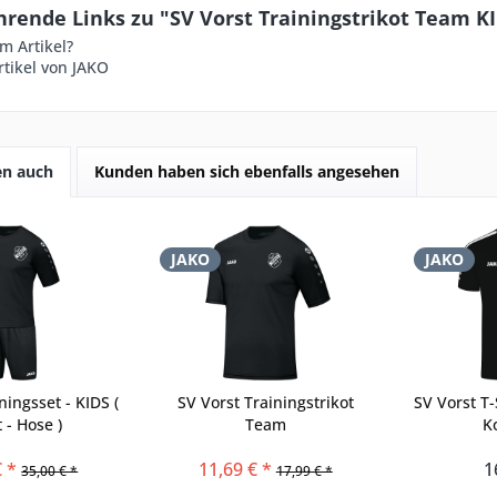
rende Links zu "SV Vorst Trainingstrikot Team K
m Artikel?
tikel von JAKO
en auch
Kunden haben sich ebenfalls angesehen
JAKO
JAKO
ningsset - KIDS (
SV Vorst Trainingstrikot
SV Vorst T
t - Hose )
Team
K
€ *
11,69 € *
1
35,00 € *
17,99 € *