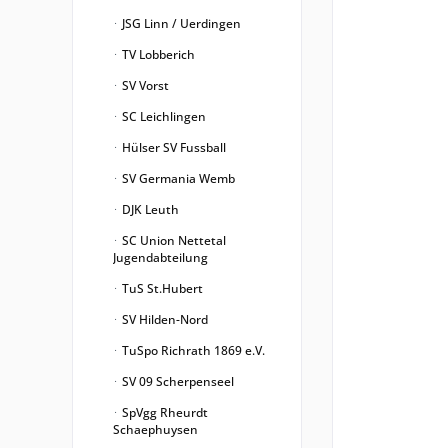
JSG Linn / Uerdingen
TV Lobberich
SV Vorst
SC Leichlingen
Hülser SV Fussball
SV Germania Wemb
DJK Leuth
SC Union Nettetal
Jugendabteilung
TuS St.Hubert
SV Hilden-Nord
TuSpo Richrath 1869 e.V.
SV 09 Scherpenseel
SpVgg Rheurdt
Schaephuysen