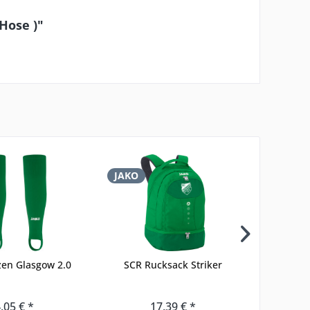
 Hose )"
JAKO
JAKO
zen Glasgow 2.0
SCR Rucksack Striker
SCR
,05 € *
17,39 € *