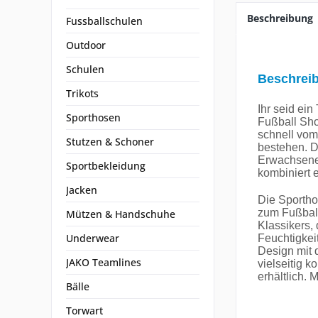
Beschreibung
Fussballschulen
Outdoor
Schulen
Beschrei
Trikots
Ihr seid ei
Sporthosen
Fußball Sho
schnell vom
Stutzen & Schoner
bestehen. Da
Erwachsene 
Sportbekleidung
kombiniert e
Jacken
Die Sportho
zum Fußbal
Mützen & Handschuhe
Klassikers,
Underwear
Feuchtigkei
Design mit
JAKO Teamlines
vielseitig k
erhältlich. 
Bälle
Torwart