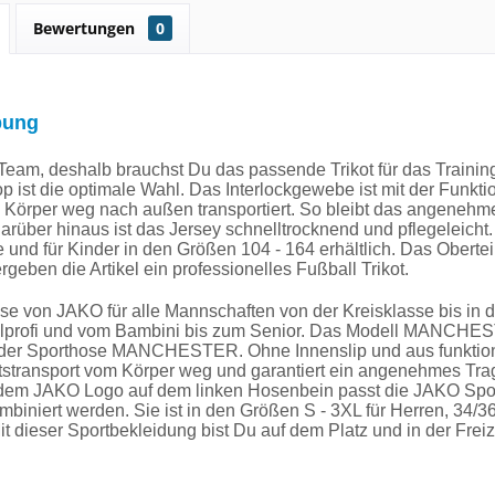
Bewertungen
0
bung
n Team, deshalb brauchst Du das passende Trikot für das Trai
p ist die optimale Wahl. Das Interlockgewebe ist mit der Funkt
 Körper weg nach außen transportiert. So bleibt das angenehm
rüber hinaus ist das Jersey schnelltrocknend und pflegeleicht. 
und für Kinder in den Größen 104 - 164 erhältlich. Das Ober
rgeben die Artikel ein professionelles Fußball Trikot.
se von JAKO für alle Mannschaften von der Kreisklasse bis in 
lprofi und vom Bambini bis zum Senior. Das Modell MANCHEST
 der Sporthose MANCHESTER. Ohne Innenslip und aus funktiona
tstransport vom Körper weg und garantiert ein angenehmes Trage
 dem JAKO Logo auf dem linken Hosenbein passt die JAKO S
ombiniert werden. Sie ist in den Größen S - 3XL für Herren, 34/
Mit dieser Sportbekleidung bist Du auf dem Platz und in der Freiz