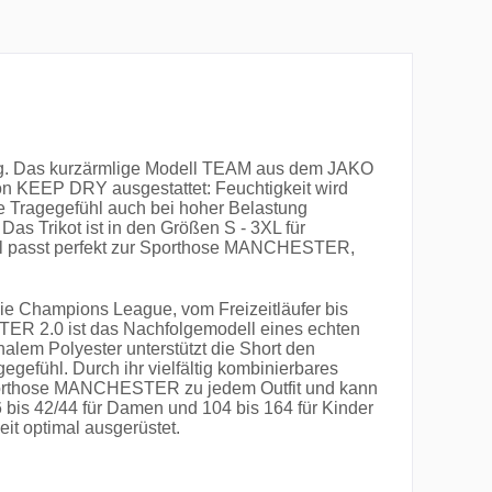
ning. Das kurzärmlige Modell TEAM aus dem JAKO
ion KEEP DRY ausgestattet: Feuchtigkeit wird
e Tragegefühl auch bei hoher Belastung
Das Trikot ist in den Größen S - 3XL für
teil passt perfekt zur Sporthose MANCHESTER,
die Champions League, vom Freizeitläufer bis
ER 2.0 ist das Nachfolgemodell eines echten
lem Polyester unterstützt die Short den
gefühl. Durch ihr vielfältig kombinierbares
porthose MANCHESTER zu jedem Outfit und kann
36 bis 42/44 für Damen und 104 bis 164 für Kinder
eit optimal ausgerüstet.