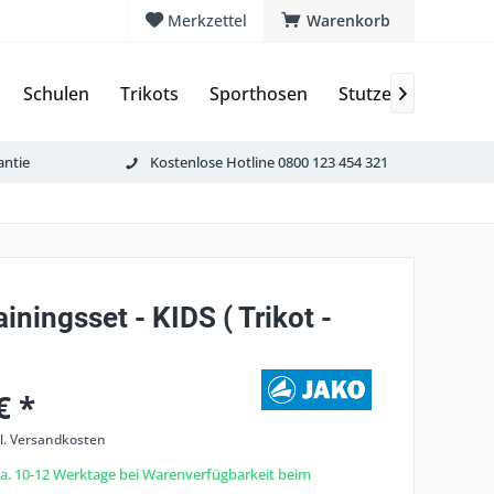
Merkzettel
Warenkorb
Schulen
Trikots
Sporthosen
Stutzen & Schoner

antie
Kostenlose Hotline 0800 123 454 321
iningsset - KIDS ( Trikot -
€ *
l. Versandkosten
 ca. 10-12 Werktage bei Warenverfügbarkeit beim