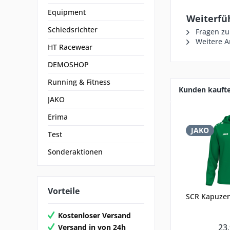
Equipment
Weiterfüh
Schiedsrichter
Fragen zu
Weitere Ar
HT Racewear
DEMOSHOP
Running & Fitness
Kunden kauft
JAKO
Erima
JAKO
Test
Sonderaktionen
Vorteile
SCR Kapuzen
Kostenloser Versand
23,
Versand in von 24h