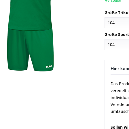
Hersteller
Größe Triko
Größe Sport
Hier kan
Das Prod
veredelt 
individua
Veredelun
umtausch
Sollen w