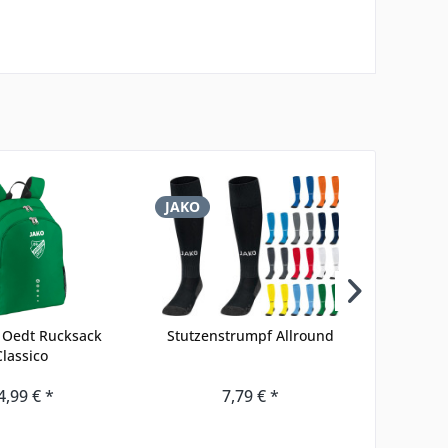
JAKO
JAKO
 Oedt Rucksack
Stutzenstrumpf Allround
Trin
Classico
4,99 € *
7,79 € *