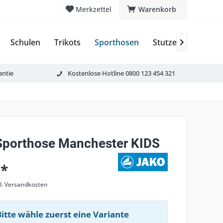
Merkzettel
Warenkorb
Schulen
Trikots
Sporthosen
Stutzen & Schoner

antie
Kostenlose Hotline 0800 123 454 321
porthose Manchester KIDS
 *
l. Versandkosten
Bitte wähle zuerst eine Variante