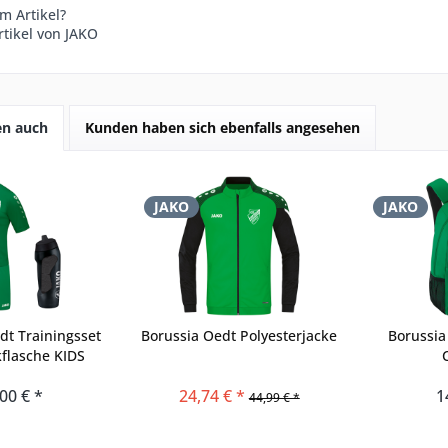
m Artikel?
tikel von JAKO
en auch
Kunden haben sich ebenfalls angesehen
JAKO
JAKO
dt Trainingsset
Borussia Oedt Polyesterjacke
Borussia
kflasche KIDS
00 € *
24,74 € *
1
44,99 € *