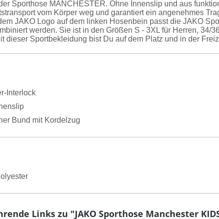
 der Sporthose MANCHESTER. Ohne Innenslip und aus funktiona
tstransport vom Körper weg und garantiert ein angenehmes Trage
 dem JAKO Logo auf dem linken Hosenbein passt die JAKO S
ombiniert werden. Sie ist in den Größen S - 3XL für Herren, 34/
Mit dieser Sportbekleidung bist Du auf dem Platz und in der Freiz
r-Interlock
nenslip
cher Bund mit Kordelzug
olyester
hrende Links zu "JAKO Sporthose Manchester KID