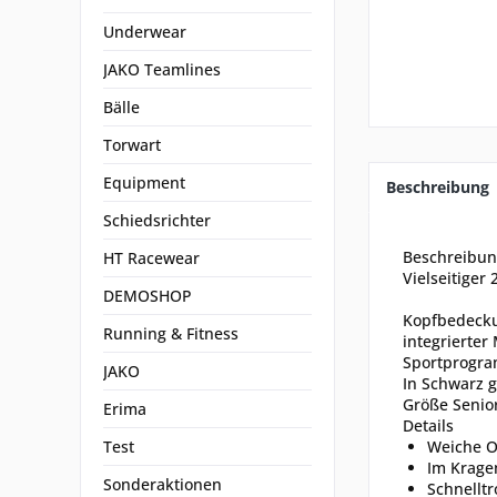
Underwear
JAKO Teamlines
Bälle
Torwart
Equipment
Beschreibung
Schiedsrichter
Beschreibu
HT Racewear
Vielseitiger
DEMOSHOP
Kopfbedeckun
Running & Fitness
integrierte
Sportprogram
JAKO
In Schwarz g
Größe Senior
Erima
Details
Test
Weiche O
Im Krage
Sonderaktionen
Schnellt