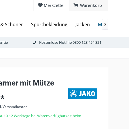
Merkzettel
Warenkorb
 & Schoner
Sportbekleidung
Jacken
Mützen & Ha

antie
Kostenlose Hotline 0800 123 454 321
rmer mit Mütze
 *
l. Versandkosten
 ca. 10-12 Werktage bei Warenverfügbarkeit beim