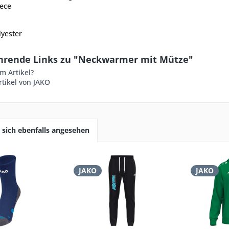
eece
lyester
hrende Links zu "Neckwarmer mit Mütze"
m Artikel?
tikel von JAKO
sich ebenfalls angesehen
JAKO
JAKO