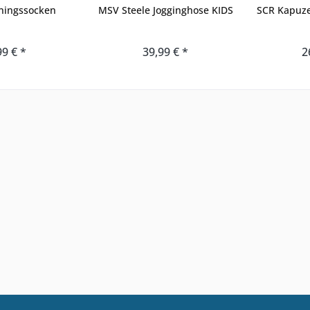
iningssocken
MSV Steele Jogginghose KIDS
SCR Kapuz
99 € *
39,99 € *
2