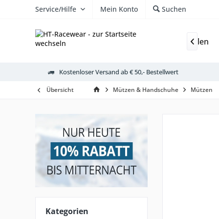
Service/Hilfe
Mein Konto
Suchen
Gutscheine
Vereinsshops
Fussballschulen

Kostenloser Versand ab € 50,- Bestellwert
Übersicht
Mützen & Handschuhe
Mützen
Kategorien