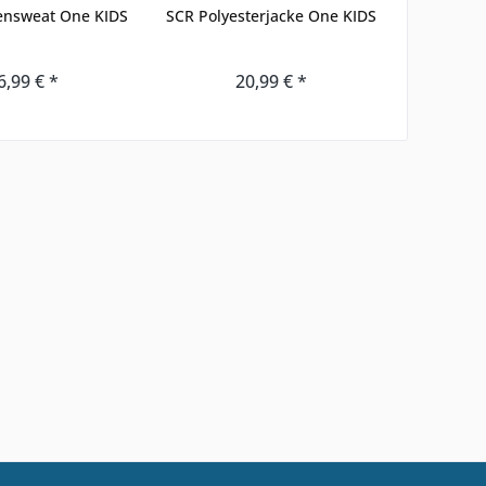
ensweat One KIDS
SCR Polyesterjacke One KIDS
SCR 
6,99 € *
20,99 € *