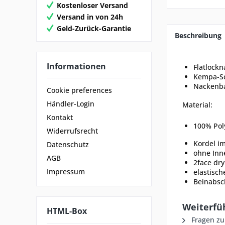
Kostenloser Versand
Versand in von 24h
Geld-Zurück-Garantie
Beschreibung
Informationen
Flatlockn
Kempa-Sc
Nackenba
Cookie preferences
Händler-Login
Material:
Kontakt
100% Pol
Widerrufsrecht
Kordel i
Datenschutz
ohne Inn
AGB
2face dry
Impressum
elastisc
Beinabsc
Weiterfüh
HTML-Box
Fragen zu