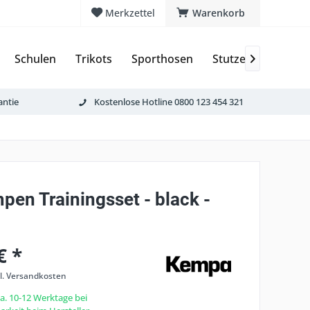
Merkzettel
Warenkorb
Schulen
Trikots
Sporthosen
Stutzen & Schoner

antie
Kostenlose Hotline 0800 123 454 321
pen Trainingsset - black -
€ *
l. Versandkosten
ca. 10-12 Werktage bei