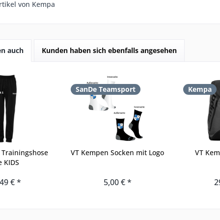
rtikel von Kempa
en auch
Kunden haben sich ebenfalls angesehen
SanDe Teamsport
Kempa
Trainingshose
VT Kempen Socken mit Logo
VT Kem
e KIDS
49 € *
5,00 € *
2