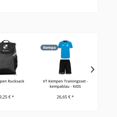
Kempa
JAKO
pen Rucksack
VT Kempen Trainingsset -
Longsleev
kempablau - KIDS
9,25 € *
26,65 € *
15,