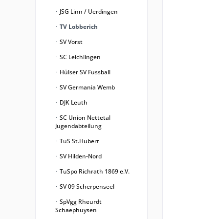
JSG Linn / Uerdingen
TV Lobberich
SV Vorst
SC Leichlingen
Hülser SV Fussball
SV Germania Wemb
DJK Leuth
SC Union Nettetal
Jugendabteilung
TuS St.Hubert
SV Hilden-Nord
TuSpo Richrath 1869 e.V.
SV 09 Scherpenseel
SpVgg Rheurdt
Schaephuysen