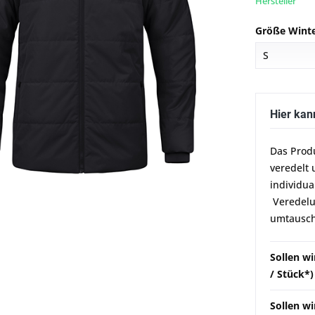
Hersteller
Größe Winte
Hier kan
Das Prod
veredelt 
individua
Veredelun
umtausch
Sollen w
/ Stück*)
Sollen wi