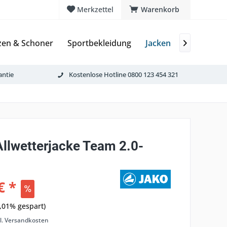
Merkzettel
Warenkorb
zen & Schoner
Sportbekleidung
Jacken
Mützen & 

antie
Kostenlose Hotline 0800 123 454 321
llwetterjacke Team 2.0-
€ *
,01% gespart)
l. Versandkosten