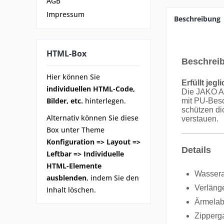
AGB
Impressum
Beschreibung
HTML-Box
Beschrei
Hier können Sie
Erfüllt jeg
individuellen HTML-Code,
Die JAKO Al
Bilder, etc.
hinterlegen.
mit PU-Besc
schützen di
Alternativ können Sie diese
verstauen.
Box unter Theme
Konfiguration => Layout =>
Details
Leftbar => Individuelle
HTML-Elemente
Wassera
ausblenden
, indem Sie den
Verläng
Inhalt löschen.
Ärmelabs
Zipperg