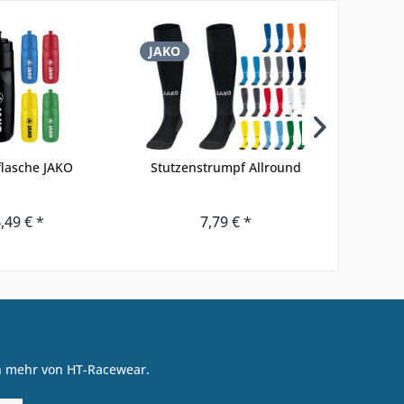
JAKO
JAKO
flasche JAKO
Stutzenstrumpf Allround
JAKO
,49 € *
7,79 € *
on mehr von HT-Racewear.