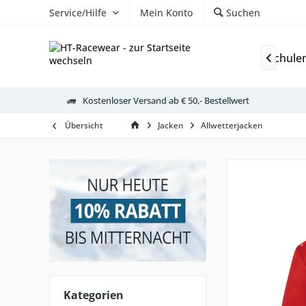
Service/Hilfe
Mein Konto
Suchen
Gutscheine
Vereinsshops
Fussballschule

Kostenloser Versand ab € 50,- Bestellwert
Übersicht
Jacken
Allwetterjacken
Kategorien