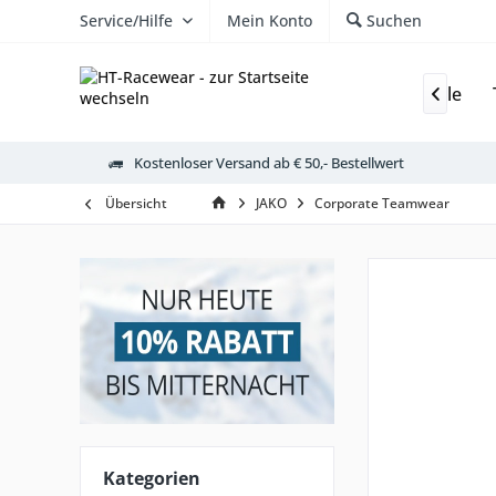
Service/Hilfe
Mein Konto
Suchen
 Handschuhe
Underwear
JAKO Teamlines
Bälle

Kostenloser Versand ab € 50,- Bestellwert
Übersicht
JAKO
Corporate Teamwear
Kategorien