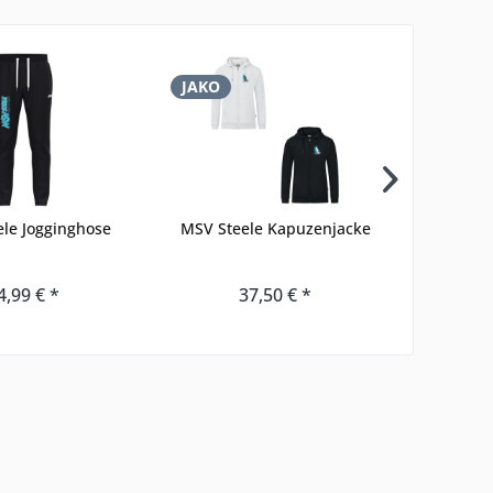
JAKO
JAKO
le Jogginghose
MSV Steele Kapuzenjacke
MSV St
4,99 € *
37,50 € *