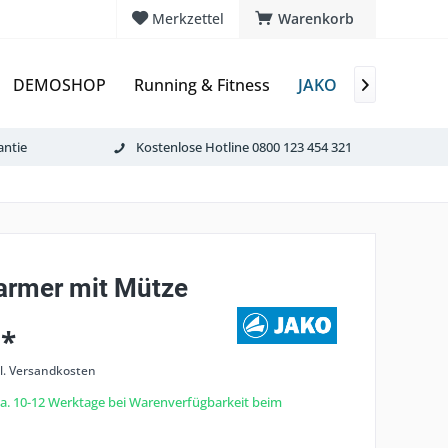
Merkzettel
Warenkorb
DEMOSHOP
Running & Fitness
JAKO
Erima
T

antie
Kostenlose Hotline 0800 123 454 321
rmer mit Mütze
 *
l. Versandkosten
 ca. 10-12 Werktage bei Warenverfügbarkeit beim