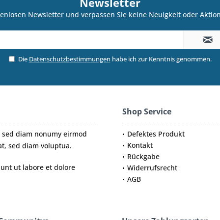
Newsletter
enlosen Newsletter und verpassen Sie keine Neuigkeit oder Akti
Die
Datenschutzbestimmungen
habe ich zur Kenntnis genommen.
Shop Service
tr, sed diam nonumy eirmod
Defektes Produkt
Kontakt
t, sed diam voluptua.
Rückgabe
nt ut labore et dolore
Widerrufsrecht
AGB