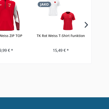
JAKO
JAKO
Weiss ZIP TOP
TK Rot Weiss T-Shirt Funktion
TK Rot We
9,99 € *
15,49 € *