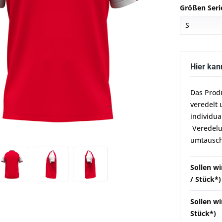
Größen Seri
Hier kan
Das Prod
veredelt 
individua
Veredelun
umtausch
Sollen w
/ Stück*)
Sollen wi
Stück*)