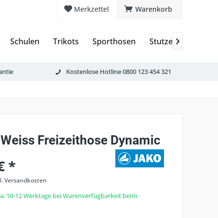
Merkzettel
Warenkorb
Schulen
Trikots
Sporthosen
Stutzen & Schoner

antie
Kostenlose Hotline 0800 123 454 321
 Weiss Freizeithose Dynamic
€ *
l. Versandkosten
 ca. 10-12 Werktage bei Warenverfügbarkeit beim