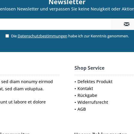
Newsletter
enlosen Newsletter und verpassen Sie keine Neuigkeit oder Akti
Die
Datenschutzbestimmungen
habe ich zur Kenntnis genommen.
Shop Service
tr, sed diam nonumy eirmod
Defektes Produkt
Kontakt
t, sed diam voluptua.
Rückgabe
nt ut labore et dolore
Widerrufsrecht
AGB