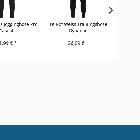
s Jogginghose Pro
TK Rot Weiss Trainingshose
TK Rot W
Casual
Dynamic
1,99 € *
26,09 € *