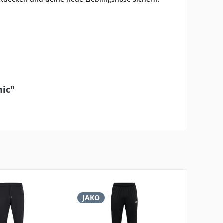
mic"
JAKO
JAKO