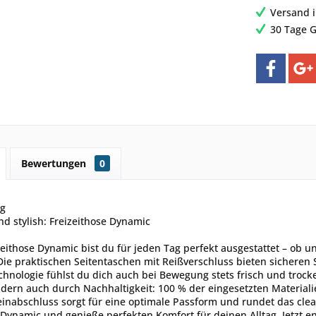
Versand 
30 Tage G
Bewertungen
0
ng
d stylish: Freizeithose Dynamic
zeithose Dynamic bist du für jeden Tag perfekt ausgestattet – ob u
 Die praktischen Seitentaschen mit Reißverschluss bieten sichere
hnologie fühlst du dich auch bei Bewegung stets frisch und trocke
dern auch durch Nachhaltigkeit: 100 % der eingesetzten Materialie
einabschluss sorgt für eine optimale Passform und rundet das clea
 Dynamic und genieße perfekten Komfort für deinen Alltag. Jetzt 