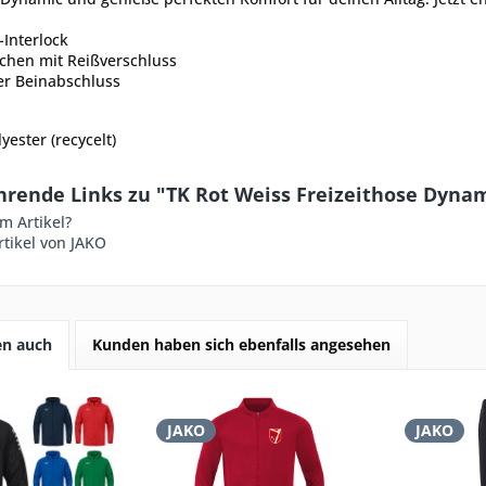
-Interlock
schen mit Reißverschluss
er Beinabschluss
yester (recycelt)
hrende Links zu "TK Rot Weiss Freizeithose Dyna
m Artikel?
tikel von JAKO
en auch
Kunden haben sich ebenfalls angesehen
JAKO
JAKO