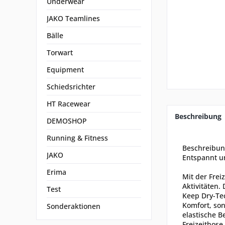
Underwear
JAKO Teamlines
Bälle
Torwart
Equipment
Schiedsrichter
HT Racewear
Beschreibung
DEMOSHOP
Running & Fitness
Beschreibu
JAKO
Entspannt un
Erima
Mit der Frei
Aktivitäten.
Test
Keep Dry-Tec
Komfort, son
Sonderaktionen
elastische B
Freizeithose