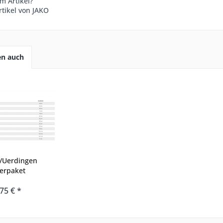
m Artikel?
tikel von JAKO
en auch
n/Uerdingen
erpaket
75 € *