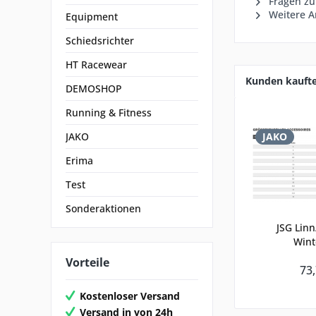
Fragen zu
Weitere Ar
Equipment
Schiedsrichter
HT Racewear
Kunden kauft
DEMOSHOP
Running & Fitness
JAKO
JAKO
Erima
Test
Sonderaktionen
JSG Lin
Wint
Vorteile
73,
Kostenloser Versand
Versand in von 24h