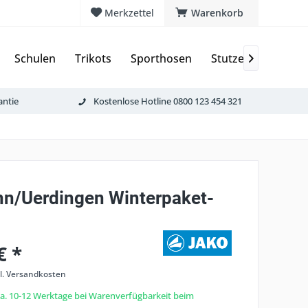
Merkzettel
Warenkorb
Schulen
Trikots
Sporthosen
Stutzen & Schoner

antie
Kostenlose Hotline 0800 123 454 321
nn/Uerdingen Winterpaket-
€ *
l. Versandkosten
 ca. 10-12 Werktage bei Warenverfügbarkeit beim