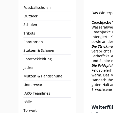
Fussballschulen
Das Winterpa
Outdoor
Coachjacke
Schulen
Wasserabwei
Coachjacke 
Trikots
intergierte
sowie an de
Sporthosen
Die Strickmü
Stutzen & Schoner
verspricht s
Farbeffekt. 
Sportbekleidung
und Senior e
Die Feldspie
Jacken
Feldspielerh
warm. Das Ma
Mützen & Handschuhe
Handschuhe z
Underwear
guten Halt a
Erwachsene i
JAKO Teamlines
Bälle
Weiterfü
Torwart