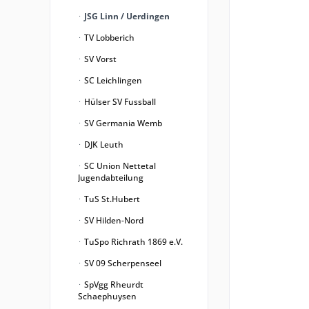
JSG Linn / Uerdingen
TV Lobberich
SV Vorst
SC Leichlingen
Hülser SV Fussball
SV Germania Wemb
DJK Leuth
SC Union Nettetal
Jugendabteilung
TuS St.Hubert
SV Hilden-Nord
TuSpo Richrath 1869 e.V.
SV 09 Scherpenseel
SpVgg Rheurdt
Schaephuysen