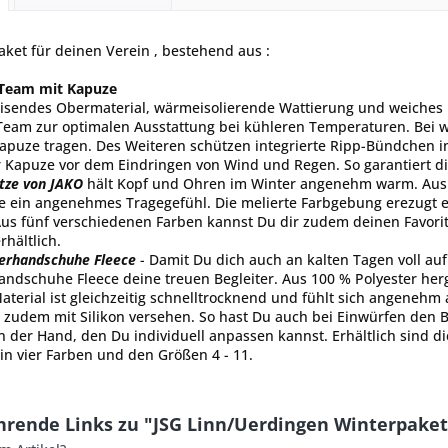
ket für deinen Verein , bestehend aus :
 Team mit Kapuze
sendes Obermaterial, wärmeisolierende Wattierung und weiches F
Team zur optimalen Ausstattung bei kühleren Temperaturen. Bei 
 Kapuze tragen. Des Weiteren schützen integrierte Ripp-Bündchen
r Kapuze vor dem Eindringen von Wind und Regen. So garantiert d
tze von JAKO
hält Kopf und Ohren im Winter angenehm warm. Aus 50
ie ein angenehmes Tragegefühl. Die melierte Farbgebung erezugt e
Aus fünf verschiedenen Farben kannst Du dir zudem deinen Favorit
rhältlich.
lerhandschuhe Fleece
- Damit Du dich auch an kalten Tagen voll auf
andschuhe Fleece deine treuen Begleiter. Aus 100 % Polyester herg
terial ist gleichzeitig schnelltrocknend und fühlt sich angenehm
udem mit Silikon versehen. So hast Du auch bei Einwürfen den Ball
n der Hand, den Du individuell anpassen kannst. Erhältlich sind 
n vier Farben und den Größen 4 - 11.
hrende Links zu "JSG Linn/Uerdingen Winterpaket