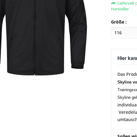
Lieferzeit
Hersteller
Größe :
Hier kan
Das Prod
Skyline v
Trainingss
Skyline gel
individua
Veredelun
umtausch
Sollen w