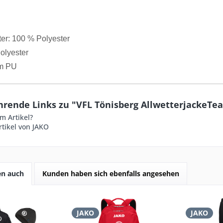
ter: 100 % Polyester
olyester
m PU
hrende Links zu "VFL Tönisberg AllwetterjackeTe
m Artikel?
tikel von JAKO
en auch
Kunden haben sich ebenfalls angesehen
JAKO
JAKO