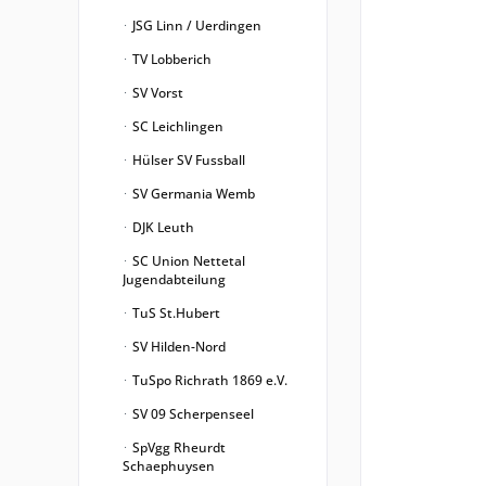
JSG Linn / Uerdingen
TV Lobberich
SV Vorst
SC Leichlingen
Hülser SV Fussball
SV Germania Wemb
DJK Leuth
SC Union Nettetal
Jugendabteilung
TuS St.Hubert
SV Hilden-Nord
TuSpo Richrath 1869 e.V.
SV 09 Scherpenseel
SpVgg Rheurdt
Schaephuysen