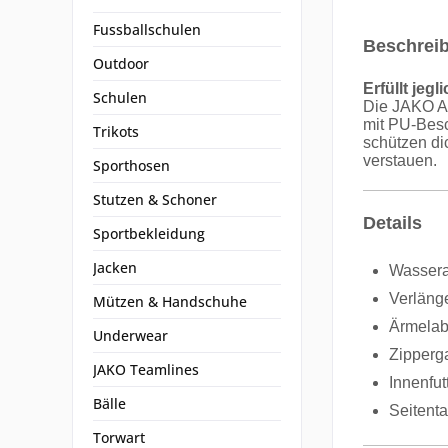
Fussballschulen
Beschrei
Outdoor
Erfüllt jeg
Schulen
Die JAKO Al
mit PU-Besc
Trikots
schützen di
verstauen.
Sporthosen
Stutzen & Schoner
Details
Sportbekleidung
Jacken
Wassera
Verläng
Mützen & Handschuhe
Ärmelabs
Underwear
Zipperg
JAKO Teamlines
Innenfu
Bälle
Seitent
Torwart