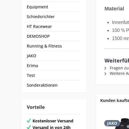
Equipment
Material
Schiedsrichter
Innenfut
HT Racewear
100 % P
DEMOSHOP
1500 m
Running & Fitness
JAKO
Weiterfü
Erima
Fragen zu
Weitere Ar
Test
Sonderaktionen
Kunden kauft
Vorteile
Kostenloser Versand
JAKO
Versand in von 24h