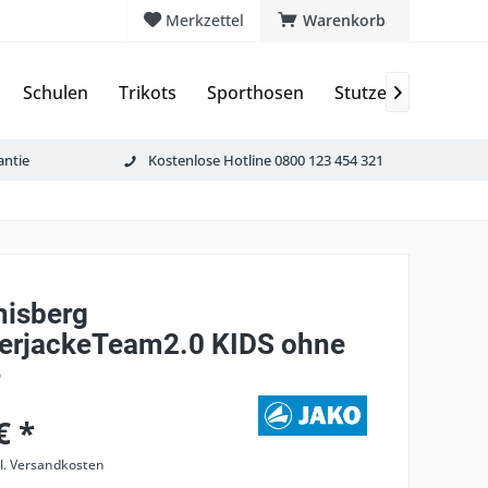
Merkzettel
Warenkorb
Schulen
Trikots
Sporthosen
Stutzen & Schoner

antie
Kostenlose Hotline 0800 123 454 321
nisberg
terjackeTeam2.0 KIDS ohne
e
€ *
l. Versandkosten