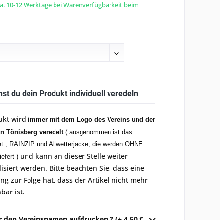
 ca. 10-12 Werktage bei Warenverfügbarkeit beim
nst du dein Produkt individuell veredeln
ukt wird
immer mit dem Logo des Vereins und der
on Tönisberg veredelt
( ausgenommen ist das
et , RAINZIP und Allwetterjacke, die werden OHNE
und kann an dieser Stelle weiter
iefert )
lisiert werden. Bitte beachten Sie, dass eine
g zur Folge hat, dass der Artikel nicht mehr
bar ist.
ir den Vereinsnamen aufdrucken ? (+ 4,50 €