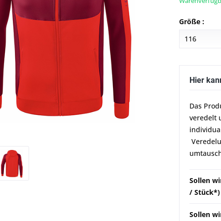
Warenverfügba
Größe :
Hier kan
Das Prod
veredelt 
individua
Veredelun
umtausch
Sollen w
/ Stück*)
Sollen wi