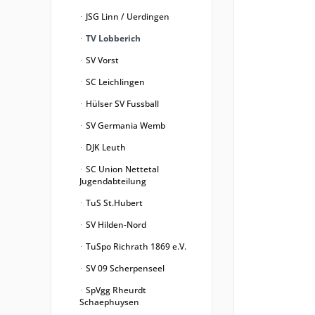
JSG Linn / Uerdingen
TV Lobberich
SV Vorst
SC Leichlingen
Hülser SV Fussball
SV Germania Wemb
DJK Leuth
SC Union Nettetal
Jugendabteilung
TuS St.Hubert
SV Hilden-Nord
TuSpo Richrath 1869 e.V.
SV 09 Scherpenseel
SpVgg Rheurdt
Schaephuysen