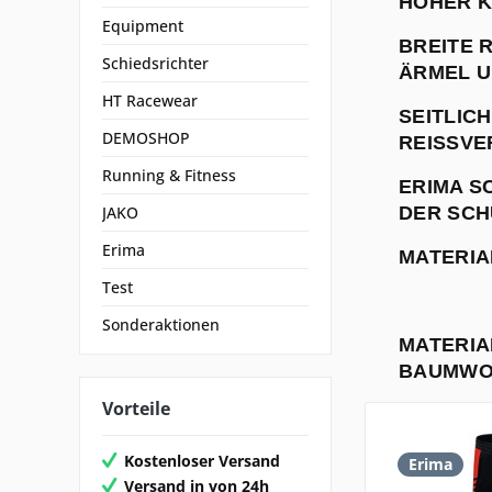
HOHER K
Equipment
BREITE 
Schiedsrichter
ÄRMEL 
HT Racewear
SEITLIC
DEMOSHOP
REISSVE
Running & Fitness
ERIMA S
JAKO
DER SCH
Erima
MATERIA
Test
Sonderaktionen
MATERIA
BAUMWO
Vorteile
Kostenloser Versand
Erima
Versand in von 24h