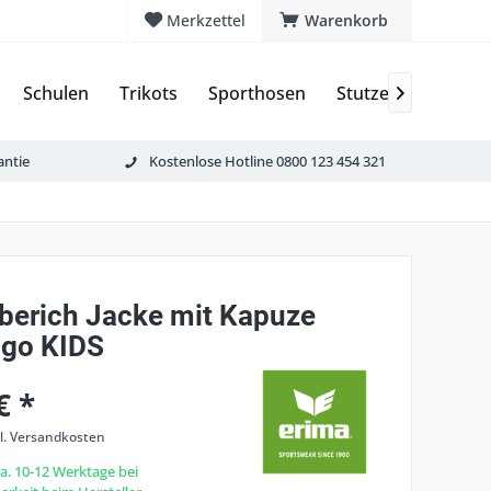
Merkzettel
Warenkorb
Schulen
Trikots
Sporthosen
Stutzen & Schoner

antie
Kostenlose Hotline 0800 123 454 321
berich Jacke mit Kapuze
ogo KIDS
€ *
l. Versandkosten
ca. 10-12 Werktage bei