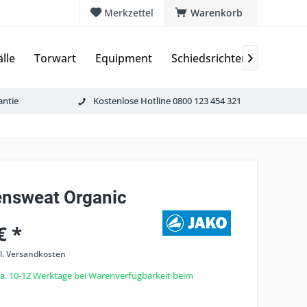
Merkzettel
Warenkorb
älle
Torwart
Equipment
Schiedsrichter
HT Rac

antie
Kostenlose Hotline 0800 123 454 321
nsweat Organic
€ *
l. Versandkosten
 ca. 10-12 Werktage bei Warenverfügbarkeit beim