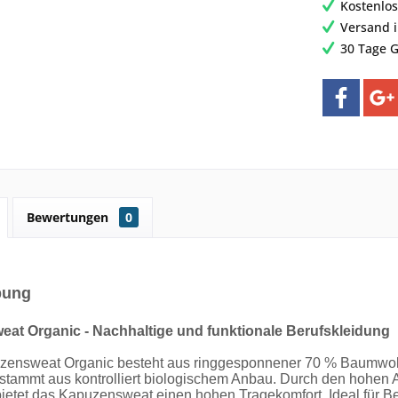
Kostenlos
Versand 
30 Tage G
Bewertungen
0
bung
at Organic - Nachhaltige und funktionale Berufskleidung
ensweat Organic besteht aus ringgesponnener 70 % Baumwolle
tammt aus kontrolliert biologischem Anbau. Durch den hohen 
bietet das Kapuzensweat einen hohen Tragekomfort. Ideal für Be