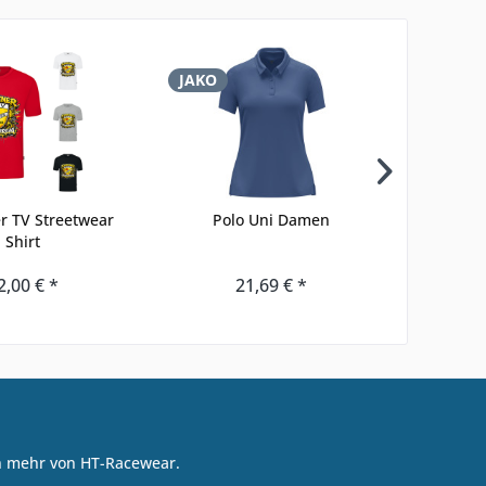
JAKO
JAKO
 TV Streetwear
Polo Uni Damen
Füßlin
Shirt
2,00 € *
21,69 € *
on mehr von HT-Racewear.