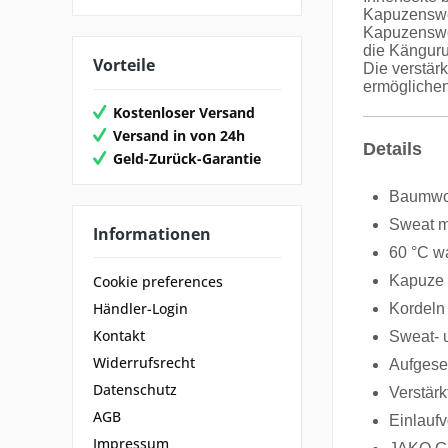
Kapuzenswea
Kapuzenswe
die Känguru
Vorteile
Die verstär
ermöglichen
Kostenloser Versand
Versand in von 24h
Details
Geld-Zurück-Garantie
Baumwol
Sweat m
Informationen
60 °C w
Kapuze 
Cookie preferences
Händler-Login
Kordeln
Kontakt
Sweat- 
Widerrufsrecht
Aufgese
Datenschutz
Verstärk
AGB
Einlauf
Impressum