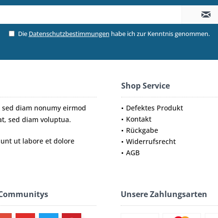
Die
Datenschutzbestimmungen
habe ich zur Kenntnis genommen.
Shop Service
tr, sed diam nonumy eirmod
Defektes Produkt
Kontakt
t, sed diam voluptua.
Rückgabe
nt ut labore et dolore
Widerrufsrecht
AGB
 Communitys
Unsere Zahlungsarten