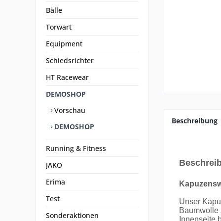
Bälle
Torwart
Equipment
Schiedsrichter
HT Racewear
DEMOSHOP
Vorschau
Beschreibung
DEMOSHOP
Running & Fitness
Beschrei
JAKO
Erima
Kapuzenswe
Test
Unser Kapuz
Baumwolle s
Sonderaktionen
Innenseite 