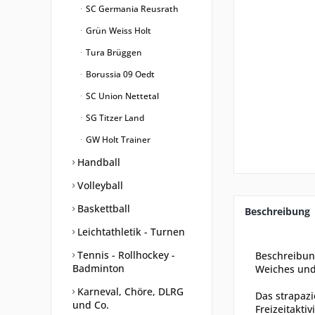
SC Germania Reusrath
Grün Weiss Holt
Tura Brüggen
Borussia 09 Oedt
SC Union Nettetal
SG Titzer Land
GW Holt Trainer
Handball
Volleyball
Baskettball
Beschreibung
Leichtathletik - Turnen
Tennis - Rollhockey -
Beschreibu
Badminton
Weiches un
Karneval, Chöre, DLRG
Das strapazi
und Co.
Freizeitakt