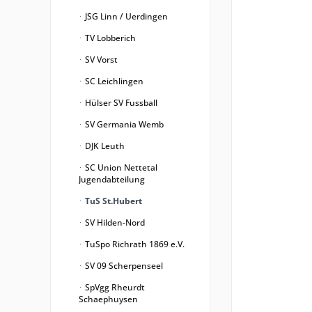
JSG Linn / Uerdingen
TV Lobberich
SV Vorst
SC Leichlingen
Hülser SV Fussball
SV Germania Wemb
DJK Leuth
SC Union Nettetal
Jugendabteilung
TuS St.Hubert
SV Hilden-Nord
TuSpo Richrath 1869 e.V.
SV 09 Scherpenseel
SpVgg Rheurdt
Schaephuysen