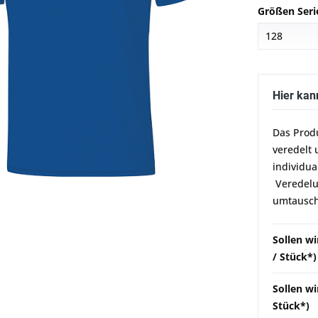
Größen Seri
Hier kan
Das Prod
veredelt 
individua
Veredelun
umtausch
Sollen w
/ Stück*)
Sollen wi
Stück*)