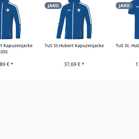
JAKO
JAKO
rt Kapuzenjacke
TuS St.Hubert Kapuzenjacke
TuS St. Hu
KIDS
89 € *
37,69 € *
1