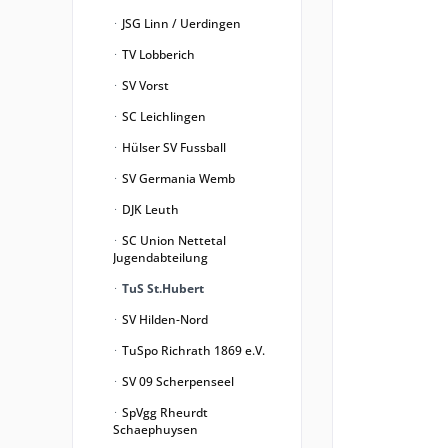
JSG Linn / Uerdingen
TV Lobberich
SV Vorst
SC Leichlingen
Hülser SV Fussball
SV Germania Wemb
DJK Leuth
SC Union Nettetal
Jugendabteilung
TuS St.Hubert
SV Hilden-Nord
TuSpo Richrath 1869 e.V.
SV 09 Scherpenseel
SpVgg Rheurdt
Schaephuysen