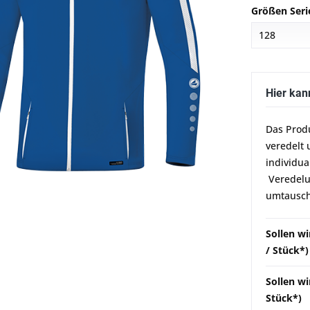
Größen Seri
Hier kan
Das Prod
veredelt 
individua
Veredelun
umtausch
Sollen w
/ Stück*)
Sollen wi
Stück*)