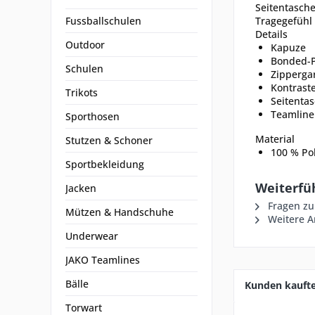
Seitentasche
Fussballschulen
Tragegefühl 
Details
Outdoor
Kapuze
Bonded-P
Schulen
Zipperga
Kontrast
Trikots
Seitenta
Teamline
Sporthosen
Material
Stutzen & Schoner
100 % Po
Sportbekleidung
Weiterfü
Jacken
Fragen zu
Mützen & Handschuhe
Weitere Ar
Underwear
JAKO Teamlines
Bälle
Kunden kauft
Torwart