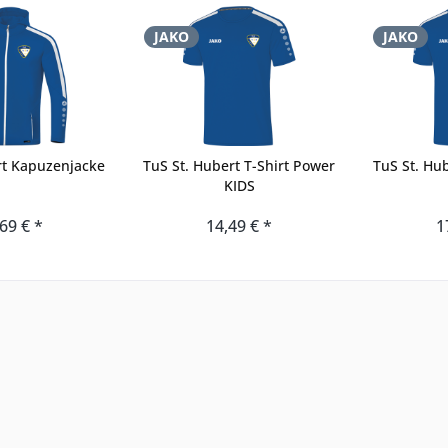
JAKO
JAKO
rt Kapuzenjacke
TuS St. Hubert T-Shirt Power
TuS St. Hu
KIDS
69 € *
14,49 € *
1