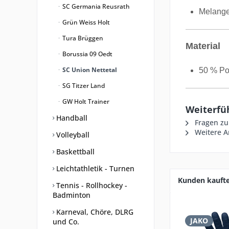
SC Germania Reusrath
Melange
Grün Weiss Holt
Tura Brüggen
Material
Borussia 09 Oedt
SC Union Nettetal
50 % Pol
SG Titzer Land
GW Holt Trainer
Weiterfü
Handball
Fragen zu
Weitere Ar
Volleyball
Baskettball
Leichtathletik - Turnen
Kunden kauft
Tennis - Rollhockey -
Badminton
Karneval, Chöre, DLRG
JAKO
und Co.