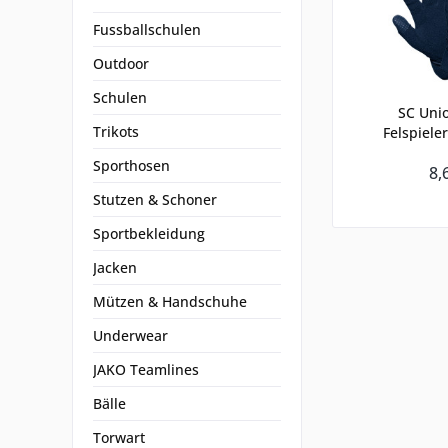
Fussballschulen
Outdoor
Schulen
SC Unio
Trikots
Felspiel
Sporthosen
8,
Stutzen & Schoner
Sportbekleidung
Jacken
Mützen & Handschuhe
Underwear
JAKO Teamlines
Bälle
Torwart