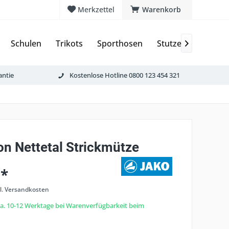
Merkzettel
Warenkorb
Schulen
Trikots
Sporthosen
Stutzen & Schoner

antie
Kostenlose Hotline 0800 123 454 321
on Nettetal Strickmütze
 *
l. Versandkosten
 ca. 10-12 Werktage bei Warenverfügbarkeit beim