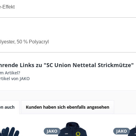
-Effekt
yester, 50 % Polyacryl
hrende Links zu "SC Union Nettetal Strickmütze"
m Artikel?
tikel von JAKO
en auch
Kunden haben sich ebenfalls angesehen
JAKO
JAKO