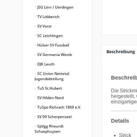
JSG Linn / Uerdingen
TV Lobberich
SV Vorst
SC Leichlingen
Hülser SV Fussball
Beschreibung
SV Germania Wemb
DJK Leuth
SC Union Nettetal
Beschrei
Jugendabteilung
TuS St.Hubert
Die Strickm
hergestellt
SV Hilden-Nord
einzigartige
TuSpo Richrath 1869 e.V.
SV 09 Scherpenseel
Details
SpVgg Rheurdt
Schaephuysen
Strick