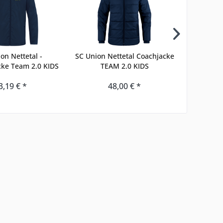
on Nettetal -
SC Union Nettetal Coachjacke
SC 
cke Team 2.0 KIDS
TEAM 2.0 KIDS
Win
3,19 € *
48,00 € *