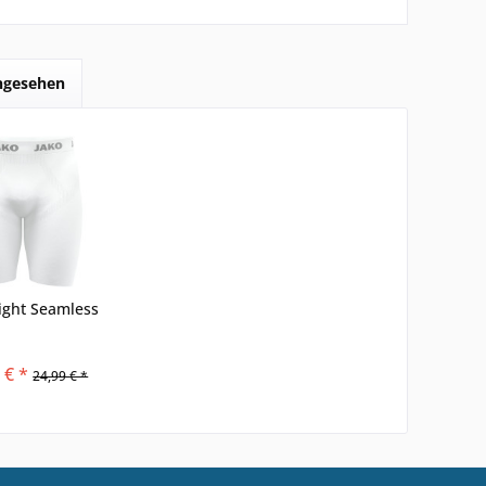
angesehen
ight Seamless
 € *
24,99 € *