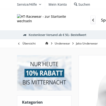
Service/Hilfe
Mein Konto
Suchen
Fussballschulen
Outdoor
Schulen
Trikots
Sp

Kostenloser Versand ab € 50,- Bestellwert
Übersicht
Underwear
Jako Underwear
Kategorien