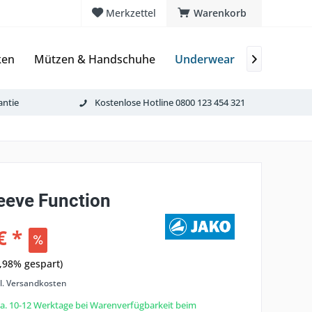
Merkzettel
Warenkorb
ken
Mützen & Handschuhe
Underwear
JAKO Team

antie
Kostenlose Hotline 0800 123 454 321
eeve Function
€ *
,98% gespart)
l. Versandkosten
 ca. 10-12 Werktage bei Warenverfügbarkeit beim