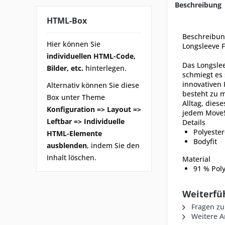
Beschreibung
HTML-Box
Beschreibu
Hier können Sie
Longsleeve 
individuellen HTML-Code,
Das Longslee
Bilder, etc.
hinterlegen.
schmiegt es 
innovativen 
Alternativ können Sie diese
besteht zu m
Box unter Theme
Alltag, dies
Konfiguration => Layout =>
jedem Move
Leftbar => Individuelle
Details
Polyester
HTML-Elemente
Bodyfit
ausblenden
, indem Sie den
Inhalt löschen.
Material
91 % Poly
Weiterfü
Fragen zu
Weitere Ar