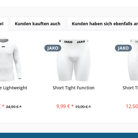
el
Kunden kauften auch
Kunden haben sich ebenfalls 
JAKO
JAKO
e Lightweight
Short Tight Function
Short T
€ *
9,99 € *
12,50
34,99 € *
19,99 € *