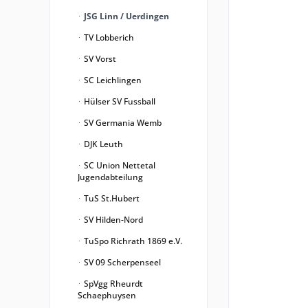
JSG Linn / Uerdingen
TV Lobberich
SV Vorst
SC Leichlingen
Hülser SV Fussball
SV Germania Wemb
DJK Leuth
SC Union Nettetal
Jugendabteilung
TuS St.Hubert
SV Hilden-Nord
TuSpo Richrath 1869 e.V.
SV 09 Scherpenseel
SpVgg Rheurdt
Schaephuysen