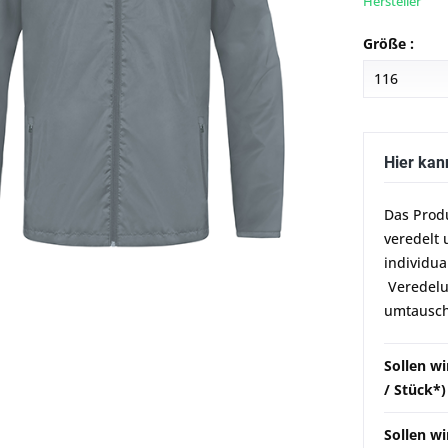
Hersteller
Größe :
Hier kan
Das Prod
veredelt 
individua
Veredelun
umtausch
Sollen w
/ Stück*)
Sollen wi