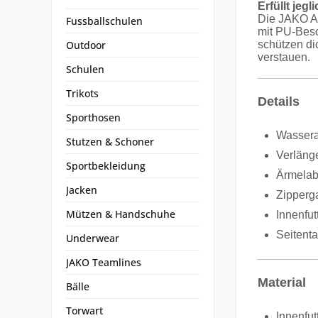
Erfüllt jeg
Die JAKO Al
Fussballschulen
mit PU-Besc
Outdoor
schützen di
verstauen.
Schulen
Trikots
Details
Sporthosen
Wassera
Stutzen & Schoner
Verläng
Sportbekleidung
Ärmelabs
Jacken
Zipperg
Mützen & Handschuhe
Innenfu
Seitent
Underwear
JAKO Teamlines
Material
Bälle
Torwart
Innenfut