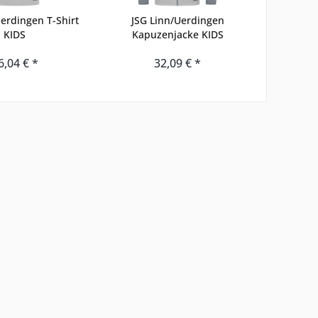
erdingen T-Shirt
JSG Linn/Uerdingen
JSG Linn
KIDS
Kapuzenjacke KIDS
6,04 € *
32,09 € *