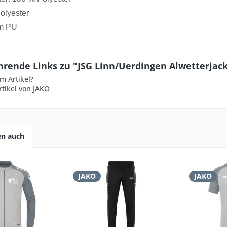
olyester
m PU
hrende Links zu "JSG Linn/Uerdingen Alwetterjack
m Artikel?
tikel von JAKO
en auch
JAKO
JAKO