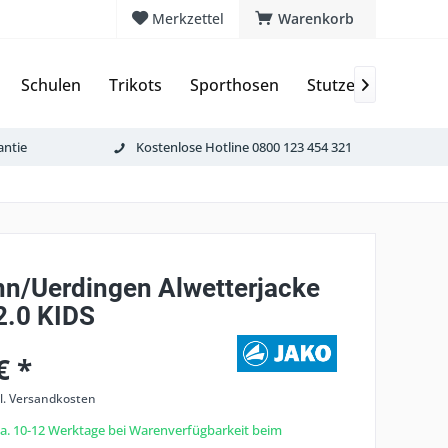
Merkzettel
Warenkorb
Schulen
Trikots
Sporthosen
Stutzen & Schoner

antie
Kostenlose Hotline 0800 123 454 321
nn/Uerdingen Alwetterjacke
.0 KIDS
€ *
l. Versandkosten
 ca. 10-12 Werktage bei Warenverfügbarkeit beim