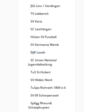
JSG Linn / Uerdingen
TV Lobberich
SV Vorst
SC Leichlingen
Hülser SV Fussball
SV Germania Wemb
DJK Leuth
SC Union Nettetal
Jugendabteilung
TuS St.Hubert
SV Hilden-Nord
TuSpo Richrath 1869 e.V.
SV 09 Scherpenseel
SpVgg Rheurdt
Schaephuysen