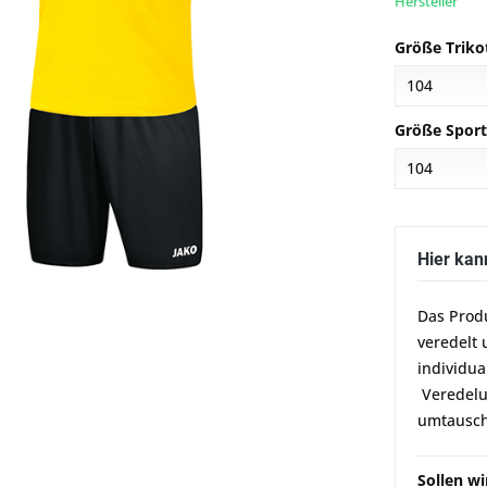
Hersteller
Größe Triko
Größe Sport
Hier kan
Das Prod
veredelt 
individua
Veredelun
umtausch
Sollen w