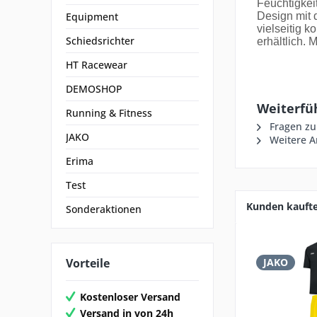
Feuchtigkei
Equipment
Design mit
vielseitig k
Schiedsrichter
erhältlich. 
HT Racewear
DEMOSHOP
Weiterfüh
Running & Fitness
Fragen zu
JAKO
Weitere Ar
Erima
Test
Kunden kauft
Sonderaktionen
Vorteile
JAKO
Kostenloser Versand
Versand in von 24h