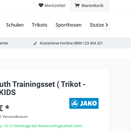
Merkzettel
Warenkorb
Schulen
Trikots
Sporthosen
Stutzen & Schoner

antie
Kostenlose Hotline 0800 123 454 321
th Trainingsset ( Trikot -
 KIDS
€ *
l. Versandkosten
 ca. 10-12 Werktage bei Warenverfügbarkeit beim