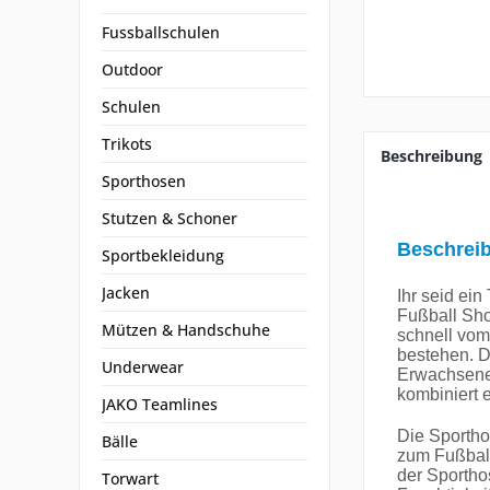
Fussballschulen
Outdoor
Schulen
Trikots
Beschreibung
Sporthosen
Stutzen & Schoner
Beschrei
Sportbekleidung
Jacken
Ihr seid ei
Fußball Sho
Mützen & Handschuhe
schnell vom
bestehen. Da
Underwear
Erwachsene 
kombiniert e
JAKO Teamlines
Die Sportho
Bälle
zum Fußball
der Sportho
Torwart