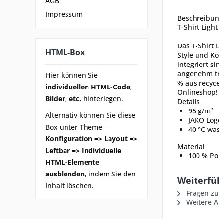
AGB
Impressum
Beschreibu
T-Shirt Ligh
Das T-Shirt 
HTML-Box
Style und Ko
integriert s
angenehm tro
Hier können Sie
% aus recyce
individuellen HTML-Code,
Onlineshop!
Bilder, etc.
hinterlegen.
Details
95 g/m²
Alternativ können Sie diese
JAKO Log
Box unter Theme
40 °C wa
Konfiguration => Layout =>
Material
Leftbar => Individuelle
100 % Pol
HTML-Elemente
ausblenden
, indem Sie den
Weiterfüh
Inhalt löschen.
Fragen zu
Weitere Ar