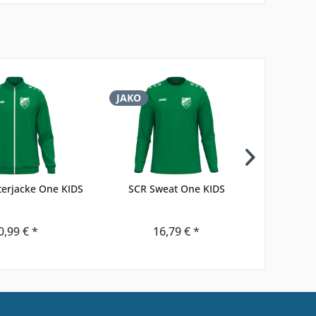
JAKO
JAKO
terjacke One KIDS
SCR Sweat One KIDS
SCR S
0,99 € *
16,79 € *