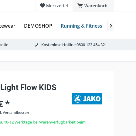
Merkzettel
Warenkorb
cewear
DEMOSHOP
Running & Fitness
JAKO
E

antie
Kostenlose Hotline 0800 123 454 321
 Light Flow KIDS
€ *
l. Versandkosten
 ca. 10-12 Werktage bei Warenverfügbarkeit beim