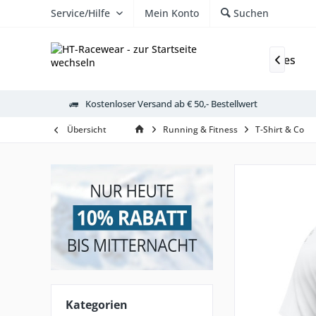
Service/Hilfe
Mein Konto
Suchen
ützen & Handschuhe
Underwear
JAKO Teamlines

Kostenloser Versand ab € 50,- Bestellwert
Übersicht
Running & Fitness
T-Shirt & Co
Kategorien