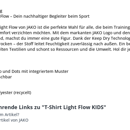
ng
t Flow – Dein nachhaltiger Begleiter beim Sport
Light Flow von JAKO ist die perfekte Wahl für alle, die beim Trainin
mfort verzichten möchten. Mit dem markanten JAKO Logo und den c
ind, machst du immer eine gute Figur. Dank der Keep Dry Technolo
cken – der Stoff leitet Feuchtigkeit zuverlässig nach außen. Ein b
lten Textilien und schont so Ressourcen und die Umwelt. Hol dir je
o und Dots mit integriertem Muster
schbar
yester (recycelt)
rende Links zu "T-Shirt Light Flow KIDS"
m Artikel?
tikel von JAKO