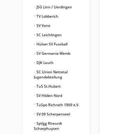
JSG Linn / Uerdingen
TV Lobberich
SV Vorst
SC Leichlingen
Hülser SV Fussball
SV Germania Wemb
DJK Leuth
SC Union Nettetal
Jugendabteilung
TuS St.Hubert
SV Hilden-Nord
TuSpo Richrath 1869 e.V.
SV 09 Scherpenseel
SpVgg Rheurdt
Schaephuysen