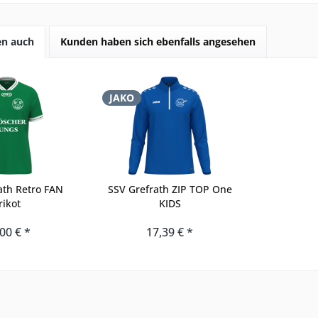
en auch
Kunden haben sich ebenfalls angesehen
JAKO
ath Retro FAN
SSV Grefrath ZIP TOP One
rikot
KIDS
00 € *
17,39 € *