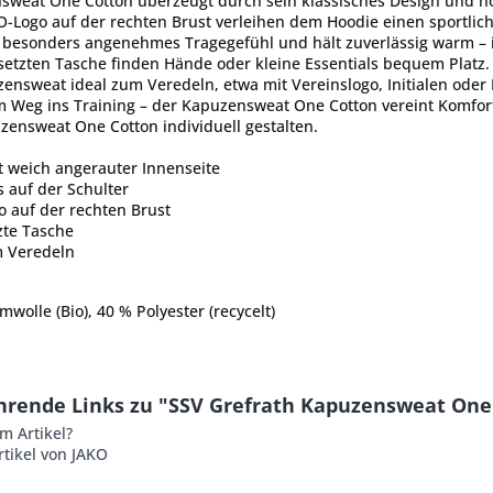
sweat One Cotton überzeugt durch sein klassisches Design und ho
O-Logo auf der rechten Brust verleihen dem Hoodie einen sportlic
n besonders angenehmes Tragegefühl und hält zuverlässig warm – i
setzten Tasche finden Hände oder kleine Essentials bequem Platz
zensweat ideal zum Veredeln, etwa mit Vereinslogo, Initialen oder 
 Weg ins Training – der Kapuzensweat One Cotton vereint Komfort,
ensweat One Cotton individuell gestalten.
t weich angerauter Innenseite
 auf der Schulter
o auf der rechten Brust
zte Tasche
m Veredeln
wolle (Bio), 40 % Polyester (recycelt)
hrende Links zu "SSV Grefrath Kapuzensweat One
m Artikel?
tikel von JAKO