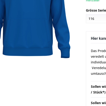
Hersteller
Grösse Seri
Hier kan
Das Prod
veredelt 
individua
Veredelun
umtausch
Sollen w
/ Stück*)
Sollen wi