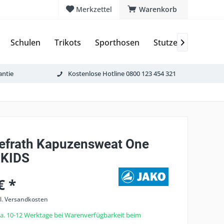
Merkzettel
Warenkorb
Schulen
Trikots
Sporthosen
Stutzen & Schoner

antie
Kostenlose Hotline 0800 123 454 321
efrath Kapuzensweat One
 KIDS
€ *
l. Versandkosten
 ca. 10-12 Werktage bei Warenverfügbarkeit beim