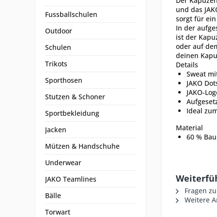
Der Kapuzen
und das JAK
Fussballschulen
sorgt für ei
In der aufge
Outdoor
ist der Kapu
oder auf dem
Schulen
deinen Kapuz
Trikots
Details
Sweat mi
Sporthosen
JAKO Dots
JAKO-Log
Stutzen & Schoner
Aufgeset
Ideal zu
Sportbekleidung
Material
Jacken
60 % Baum
Mützen & Handschuhe
Underwear
Weiterfü
JAKO Teamlines
Fragen zu
Bälle
Weitere Ar
Torwart