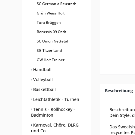
SC Germania Reusrath
Grün Weiss Holt
Tura Brüggen
Borussia 09 Oedt
SC Union Nettetal
SG Titzer Land
GW Holt Trainer
Handball
Volleyball
Baskettball
Beschreibung
Leichtathletik - Turnen
Tennis - Rollhockey -
Beschreibu
Badminton
Dein Style, 
Karneval, Chöre, DLRG
Das Sweatshi
und Co.
recyceltes P