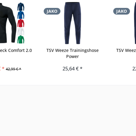
JAKO
JAKO
eck Comfort 2.0
TSV Weeze Trainingshose
TSV Weez
Power
€ *
25,64 € *
2
42,99 € *