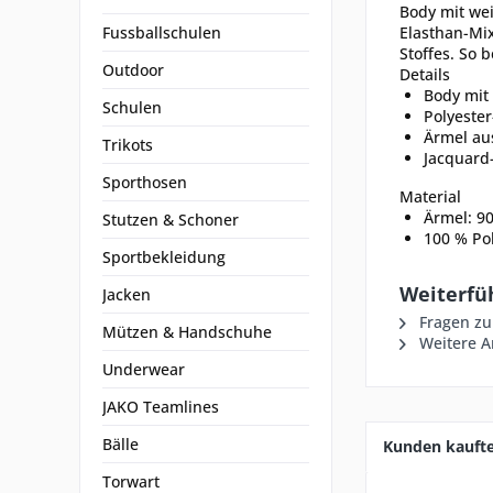
Body mit wei
Fussballschulen
Elasthan-Mix
Stoffes. So 
Outdoor
Details
Body mit 
Schulen
Polyester
Ärmel au
Trikots
Jacquard
Sporthosen
Material
Ärmel: 90
Stutzen & Schoner
100 % Pol
Sportbekleidung
Weiterfü
Jacken
Fragen zu
Mützen & Handschuhe
Weitere Ar
Underwear
JAKO Teamlines
Bälle
Kunden kauft
Torwart