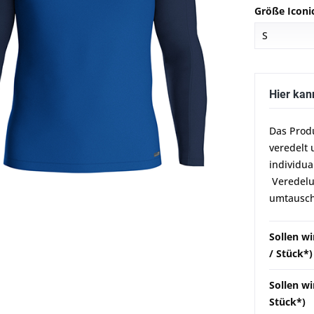
Größe Iconic
Hier kan
Das Prod
veredelt 
individua
Veredelun
umtausch
Sollen w
/ Stück*)
Sollen wi
Stück*)