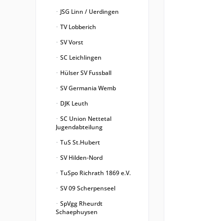
JSG Linn / Uerdingen
TV Lobberich
SV Vorst
SC Leichlingen
Hülser SV Fussball
SV Germania Wemb
DJK Leuth
SC Union Nettetal
Jugendabteilung
TuS St.Hubert
SV Hilden-Nord
TuSpo Richrath 1869 e.V.
SV 09 Scherpenseel
SpVgg Rheurdt
Schaephuysen