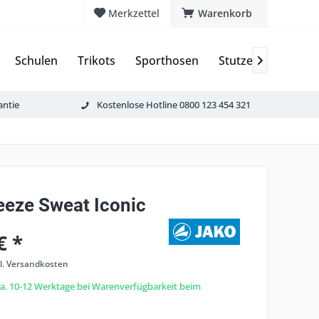
Merkzettel
Warenkorb
Schulen
Trikots
Sporthosen
Stutzen & Schoner

antie
Kostenlose Hotline 0800 123 454 321
eze Sweat Iconic
€ *
l. Versandkosten
 ca. 10-12 Werktage bei Warenverfügbarkeit beim