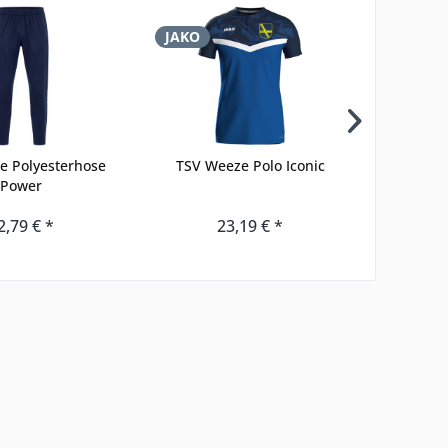
JAKO
JAKO
e Polyesterhose
TSV Weeze Polo Iconic
TSV Wee
Power
2,79 € *
23,19 € *