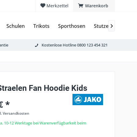
Merkzettel
Warenkorb
Schulen
Trikots
Sporthosen
Stutzen & Schoner

antie
Kostenlose Hotline 0800 123 454 321
Straelen Fan Hoodie Kids
€ *
l. Versandkosten
 ca. 10-12 Werktage bei Warenverfügbarkeit beim