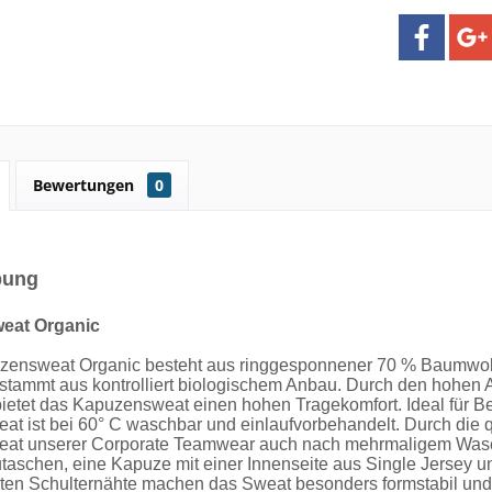
Bewertungen
0
bung
eat Organic
ensweat Organic besteht aus ringgesponnener 70 % Baumwolle
tammt aus kontrolliert biologischem Anbau. Durch den hohen 
bietet das Kapuzensweat einen hohen Tragekomfort. Ideal für Be
t ist bei 60° C waschbar und einlaufvorbehandelt. Durch die qu
at unserer Corporate Teamwear auch nach mehrmaligem Wasche
taschen, eine Kapuze mit einer Innenseite aus Single Jersey 
kten Schulternähte machen das Sweat besonders formstabil und 