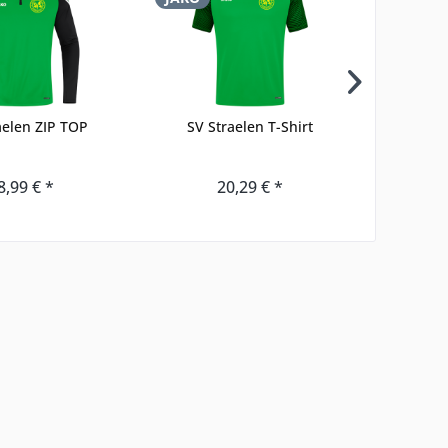
aelen ZIP TOP
SV Straelen T-Shirt
SV Strae
8,99 € *
20,29 € *