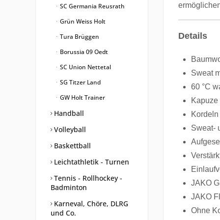
ermöglichen
SC Germania Reusrath
Grün Weiss Holt
Details
Tura Brüggen
Borussia 09 Oedt
Baumwol
SC Union Nettetal
Sweat m
SG Titzer Land
60 °C w
GW Holt Trainer
Kapuze 
Handball
Kordeln
Sweat- 
Volleyball
Aufgese
Baskettball
Verstärk
Leichtathletik - Turnen
Einlauf
Tennis - Rollhockey -
JAKO Gr
Badminton
JAKO Fl
Karneval, Chöre, DLRG
Ohne Ko
und Co.