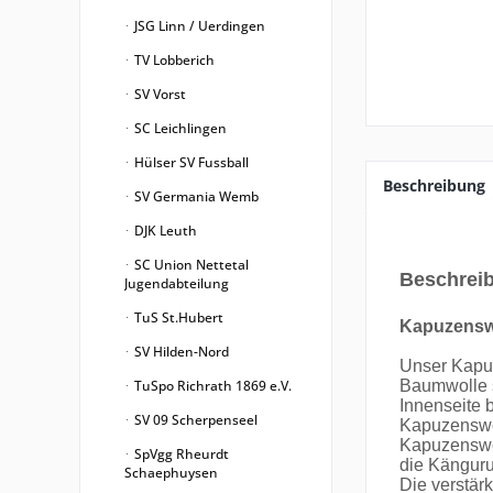
JSG Linn / Uerdingen
TV Lobberich
SV Vorst
SC Leichlingen
Hülser SV Fussball
Beschreibung
SV Germania Wemb
DJK Leuth
SC Union Nettetal
Beschrei
Jugendabteilung
TuS St.Hubert
Kapuzensw
SV Hilden-Nord
Unser Kapuz
TuSpo Richrath 1869 e.V.
Baumwolle s
Innenseite 
SV 09 Scherpenseel
Kapuzenswea
Kapuzenswe
SpVgg Rheurdt
die Känguru
Schaephuysen
Die verstär