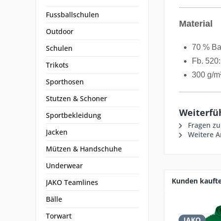
Fussballschulen
Material
Outdoor
70 % Ba
Schulen
Fb. 520
Trikots
300 g/m
Sporthosen
Stutzen & Schoner
Weiterfüh
Sportbekleidung
Fragen zu
Jacken
Weitere Ar
Mützen & Handschuhe
Underwear
Kunden kauft
JAKO Teamlines
Bälle
Torwart
JAKO