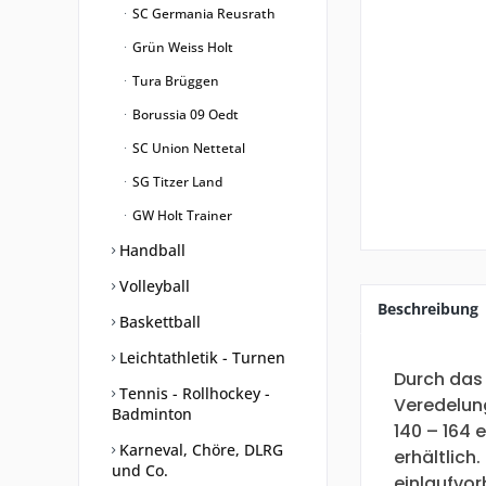
SC Germania Reusrath
Grün Weiss Holt
Tura Brüggen
Borussia 09 Oedt
SC Union Nettetal
SG Titzer Land
GW Holt Trainer
Handball
Volleyball
Beschreibung
Baskettball
Leichtathletik - Turnen
Durch das
Tennis - Rollhockey -
Veredelung
Badminton
140 – 164 
Karneval, Chöre, DLRG
erhältlich
und Co.
einlaufvor