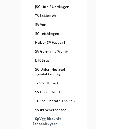
JSG Linn / Uerdingen
TV Lobberich
SV Vorst
SC Leichlingen
Hülser SV Fussball
SV Germania Wemb
DJK Leuth
SC Union Nettetal
Jugendabteilung
TuS St.Hubert
SV Hilden-Nord
TuSpo Richrath 1869 e.V.
SV 09 Scherpenseel
SpVgg Rheurdt
Schaephuysen