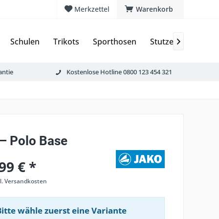
Merkzettel
Warenkorb
Schulen
Trikots
Sporthosen
Stutzen & Schoner

antie
Kostenlose Hotline 0800 123 454 321
– Polo Base
99 € *
l. Versandkosten
Bitte wähle zuerst eine Variante