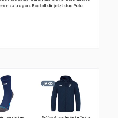
m zu tragen. Bestell dir jetzt das Polo
JAKO
ainingssocken
SpVgg Allwetterjacke Team