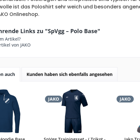
lle ist das Poloshirt sehr weich und besonders angeneh
AKO Onlineshop.
rende Links zu "SpVgg – Polo Base"
m Artikel?
tikel von JAKO
en auch
Kunden haben sich ebenfalls angesehen
JAKO
JAKO
Hoodie Base
SpVgg Trainingsset - ( Trikot -
Jako Tr