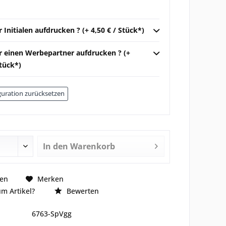
r Initialen aufdrucken ? (+ 4,50 € / Stück*)
ir einen Werbepartner aufdrucken ? (+
Stück*)
uration zurücksetzen
In den
Warenkorb
hen
Merken
m Artikel?
Bewerten
6763-SpVgg