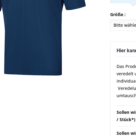
Größe :
Hier kan
Das Prod
veredelt 
individua
Veredelun
umtausch
Sollen w
/ Stück*)
Sollen wi