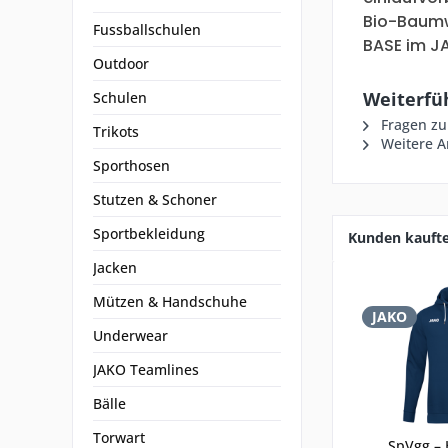
Bio-Baumwo
Fussballschulen
BASE im J
Outdoor
Weiterfüh
Schulen
Fragen zu
Trikots
Weitere Ar
Sporthosen
Stutzen & Schoner
Sportbekleidung
Kunden kauft
Jacken
Mützen & Handschuhe
JAKO
Underwear
JAKO Teamlines
Bälle
Torwart
SpVgg – 