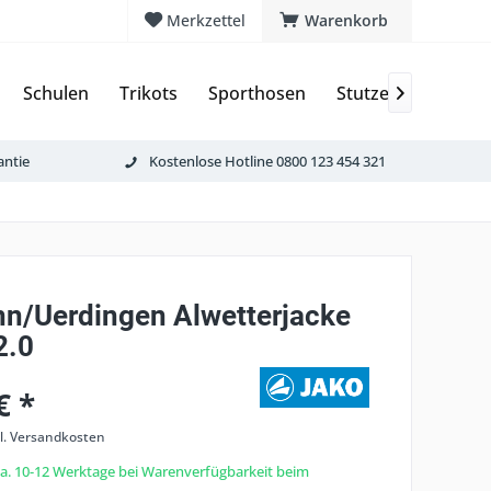
Merkzettel
Warenkorb
Schulen
Trikots
Sporthosen
Stutzen & Schoner

antie
Kostenlose Hotline 0800 123 454 321
nn/Uerdingen Alwetterjacke
2.0
€ *
l. Versandkosten
 ca. 10-12 Werktage bei Warenverfügbarkeit beim