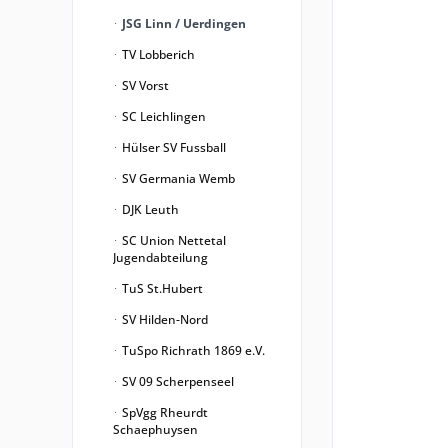
JSG Linn / Uerdingen
TV Lobberich
SV Vorst
SC Leichlingen
Hülser SV Fussball
SV Germania Wemb
DJK Leuth
SC Union Nettetal
Jugendabteilung
TuS St.Hubert
SV Hilden-Nord
TuSpo Richrath 1869 e.V.
SV 09 Scherpenseel
SpVgg Rheurdt
Schaephuysen