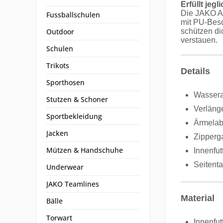
Erfüllt jeg
Die JAKO Al
Fussballschulen
mit PU-Besc
Outdoor
schützen di
verstauen.
Schulen
Trikots
Details
Sporthosen
Wassera
Stutzen & Schoner
Verläng
Sportbekleidung
Ärmelabs
Jacken
Zipperg
Mützen & Handschuhe
Innenfu
Seitent
Underwear
JAKO Teamlines
Material
Bälle
Torwart
Innenfut