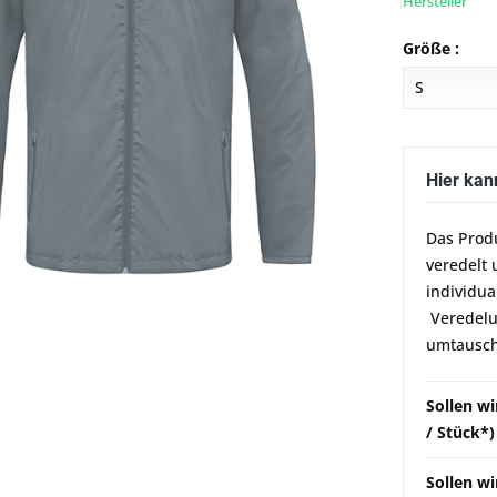
Hersteller
Größe :
Hier kan
Das Prod
veredelt 
individua
Veredelun
umtausch
Sollen w
/ Stück*)
Sollen wi