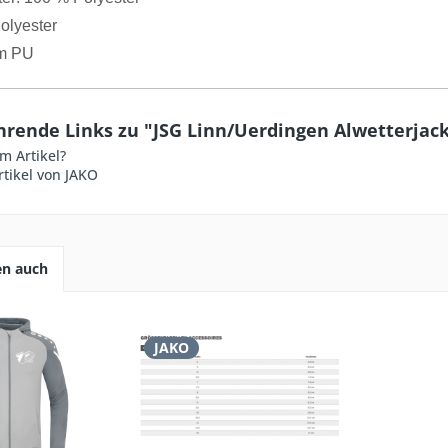
olyester
m PU
hrende Links zu "JSG Linn/Uerdingen Alwetterjac
m Artikel?
tikel von JAKO
en auch
JAKO