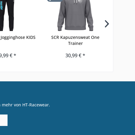
 Jogginghose KIDS
SCR Kapuzensweat One
SCR Kapu
Trainer
9,99 € *
30,99 € *
on mehr von HT-Racewear.