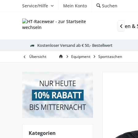
Service/Hilfe
Mein Konto
Suchen
utdoor
Schulen
Trikots
Sporthosen
Stutzen &

Kostenloser Versand ab € 50,- Bestellwert
Übersicht
Equipment
Sporttaschen
Kategorien