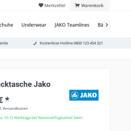
Merkzettel
Warenkorb
chuhe
Underwear
JAKO Teamlines
Bälle
Torwa

antie
Kostenlose Hotline 0800 123 454 321
cktasche Jako
€ *
l. Versandkosten
 ca. 10-12 Werktage bei Warenverfügbarkeit beim