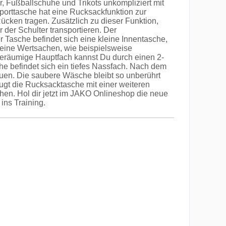
 Fußballschuhe und Trikots unkompliziert mit
porttasche hat eine Rucksackfunktion zur
ücken tragen. Zusätzlich zu dieser Funktion,
der Schulter transportieren. Der
er Tasche befindet sich eine kleine Innentasche,
deine Wertsachen, wie beispielsweise
geräumige Hauptfach kannst Du durch einen 2-
he befindet sich ein tiefes Nassfach. Nach dem
uen. Die saubere Wäsche bleibt so unberührt
ugt die Rucksacktasche mit einer weiteren
ehen. Hol dir jetzt im JAKO Onlineshop die neue
ins Training.