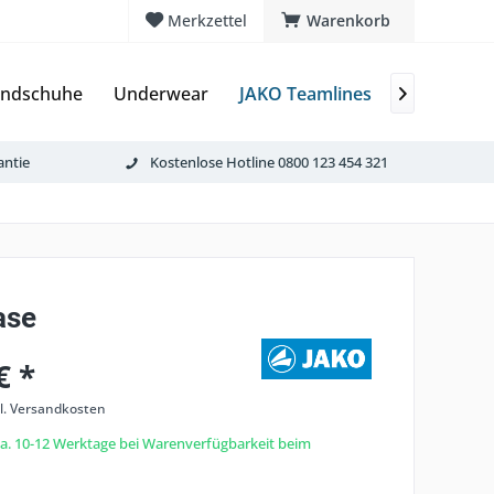
Merkzettel
Warenkorb
andschuhe
Underwear
JAKO Teamlines
Bälle
To

antie
Kostenlose Hotline 0800 123 454 321
ase
€ *
l. Versandkosten
 ca. 10-12 Werktage bei Warenverfügbarkeit beim