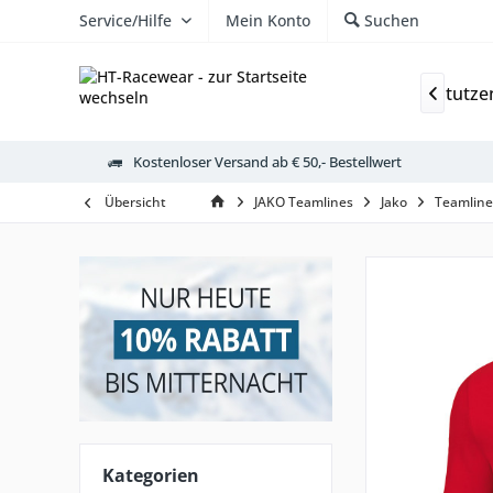
Service/Hilfe
Mein Konto
Suchen
Outdoor
Schulen
Trikots
Sporthosen
Stutze

Kostenloser Versand ab € 50,- Bestellwert
Übersicht
JAKO Teamlines
Jako
Teamline
Kategorien