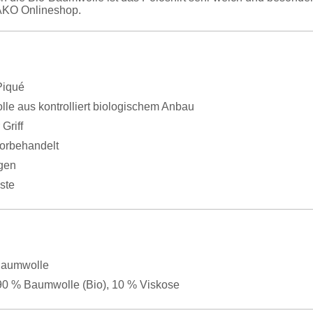
KO Onlineshop.
Piqué
le aus kontrolliert biologischem Anbau
Griff
vorbehandelt
gen
ste
Baumwolle
 90 % Baumwolle (Bio), 10 % Viskose