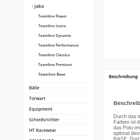
Jako
Teamline Power
Teamline Iconic
Teamline Dynamic
Teamline Performance
Teamline Classico
Teamline Premium
Teamline Base
Beschreibung
Bälle
Torwart
Beschrei
Equipment
Durch das m
Schiedsrichter
Farben ist d
das Polo im
HT Racewear
optimal dei
BASE. Durch