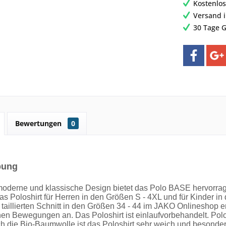
Kostenlos
Versand 
30 Tage G
Bewertungen
0
bung
oderne und klassische Design bietet das Polo BASE hervorrag
as Poloshirt für Herren in den Größen S - 4XL und für Kinder in
 taillierten Schnitt in den Größen 34 - 44 im JAKO Onlineshop er
nen Bewegungen an. Das Poloshirt ist einlaufvorbehandelt. Polo
 die Bio-Baumwolle ist das Poloshirt sehr weich und besonders