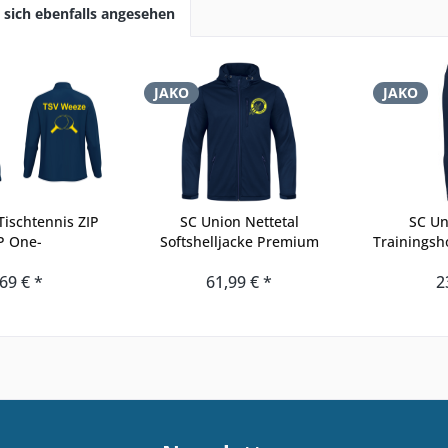
sich ebenfalls angesehen
JAKO
JAKO
ischtennis ZIP
SC Union Nettetal
SC Un
P One-
Softshelljacke Premium
Trainingsh
69 € *
61,99 € *
2