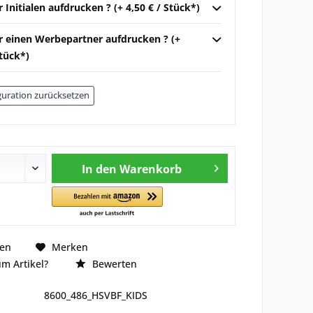
r Initialen aufdrucken ? (+ 4,50 € / Stück*)
ir einen Werbepartner aufdrucken ? (+
Stück*)
uration zurücksetzen
In den
Warenkorb
hen
Merken
m Artikel?
Bewerten
8600_486_HSVBF_KIDS