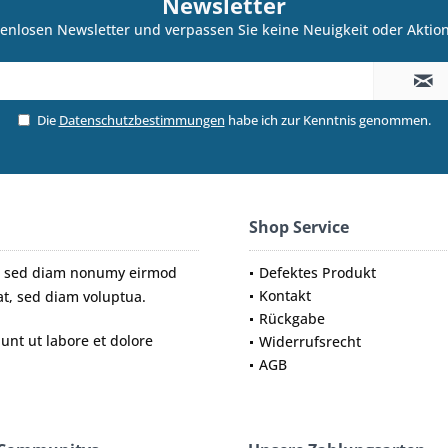
Newsletter
enlosen Newsletter und verpassen Sie keine Neuigkeit oder Akti
Die
Datenschutzbestimmungen
habe ich zur Kenntnis genommen.
Shop Service
tr, sed diam nonumy eirmod
Defektes Produkt
Kontakt
t, sed diam voluptua.
Rückgabe
nt ut labore et dolore
Widerrufsrecht
AGB