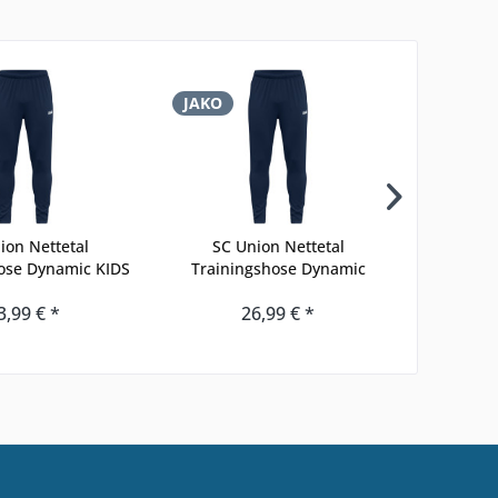
JAKO
JAKO
ion Nettetal
SC Union Nettetal
SC Union 
ose Dynamic KIDS
Trainingshose Dynamic
3,99 € *
26,99 € *