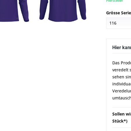
Hersteller
Grösse Seri
Hier kan
Das Prod
veredelt 
sehen sin
individua
Veredelun
umtausch
Sollen wi
Stück*)