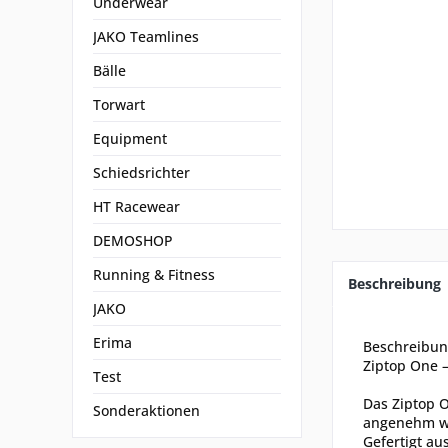
Underwear
JAKO Teamlines
Bälle
Torwart
Equipment
Schiedsrichter
HT Racewear
DEMOSHOP
Running & Fitness
Beschreibung
JAKO
Erima
Beschreibu
Ziptop One 
Test
Das Ziptop 
Sonderaktionen
angenehm we
Gefertigt au