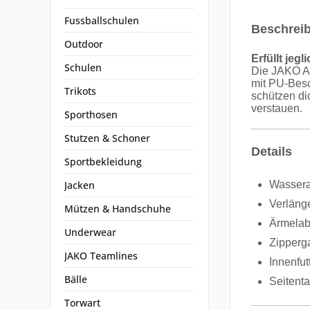
Fussballschulen
Beschrei
Outdoor
Erfüllt jeg
Schulen
Die JAKO Al
mit PU-Besc
Trikots
schützen di
verstauen.
Sporthosen
Stutzen & Schoner
Details
Sportbekleidung
Jacken
Wassera
Verläng
Mützen & Handschuhe
Ärmelabs
Underwear
Zipperg
JAKO Teamlines
Innenfu
Bälle
Seitent
Torwart