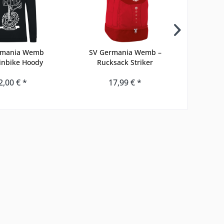
rmania Wemb
SV Germania Wemb –
SV G
inbike Hoody
Rucksack Striker
Ka
2,00 € *
17,99 € *