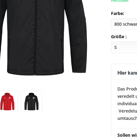
Hersteller
Farbe:
Größe :
Hier kan
Das Prod
veredelt 
individua
Veredelun
umtausch
Sollen w