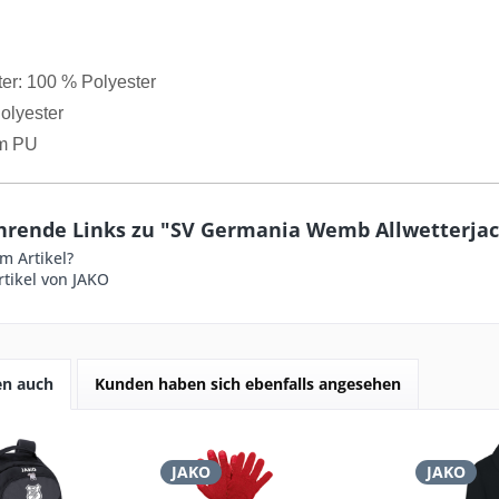
ter: 100 % Polyester
olyester
m PU
hrende Links zu "SV Germania Wemb Allwetterjac
m Artikel?
tikel von JAKO
en auch
Kunden haben sich ebenfalls angesehen
JAKO
JAKO