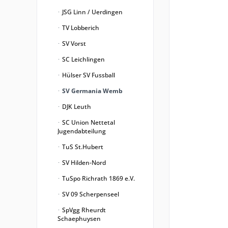
JSG Linn / Uerdingen
TV Lobberich
SV Vorst
SC Leichlingen
Hülser SV Fussball
SV Germania Wemb
DJK Leuth
SC Union Nettetal
Jugendabteilung
TuS St.Hubert
SV Hilden-Nord
TuSpo Richrath 1869 e.V.
SV 09 Scherpenseel
SpVgg Rheurdt
Schaephuysen