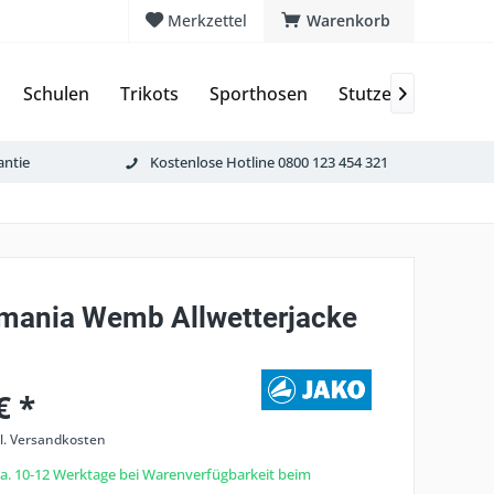
Merkzettel
Warenkorb
Schulen
Trikots
Sporthosen
Stutzen & Schoner

antie
Kostenlose Hotline 0800 123 454 321
mania Wemb Allwetterjacke
€ *
l. Versandkosten
 ca. 10-12 Werktage bei Warenverfügbarkeit beim