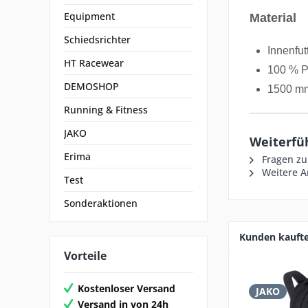
Equipment
Material
Schiedsrichter
Innenfut
HT Racewear
100 % P
DEMOSHOP
1500 m
Running & Fitness
JAKO
Weiterfü
Erima
Fragen zu
Weitere Ar
Test
Sonderaktionen
Kunden kauft
Vorteile
Kostenloser Versand
JAKO
Versand in von 24h