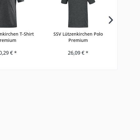
nkirchen T-Shirt
SSV Lützenkirchen Polo
SSV 
remium
Premium
Kapuze
0,29 € *
26,09 € *