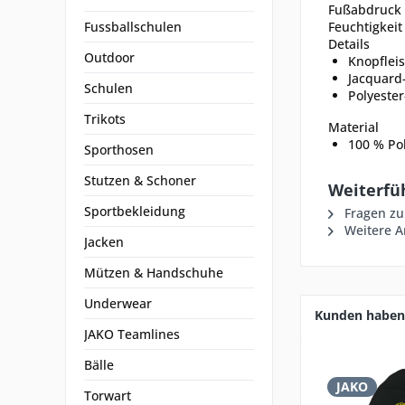
Fußabdruck r
Fussballschulen
Feuchtigkeit
Details
Outdoor
Knopfleis
Jacquard
Schulen
Polyeste
Trikots
Material
100 % Pol
Sporthosen
Stutzen & Schoner
Weiterfüh
Sportbekleidung
Fragen zu
Weitere Ar
Jacken
Mützen & Handschuhe
Underwear
Kunden haben 
JAKO Teamlines
Bälle
JAKO
Torwart