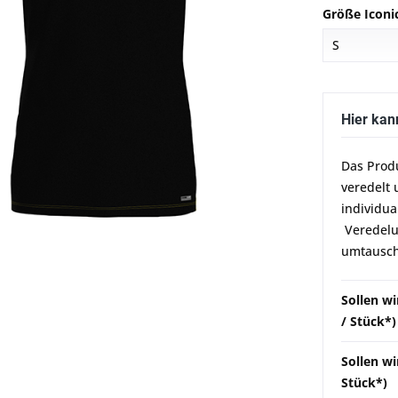
Größe Iconic
Hier kan
Das Prod
veredelt 
individua
Veredelun
umtausch
Sollen w
/ Stück*)
Sollen wi
Stück*)