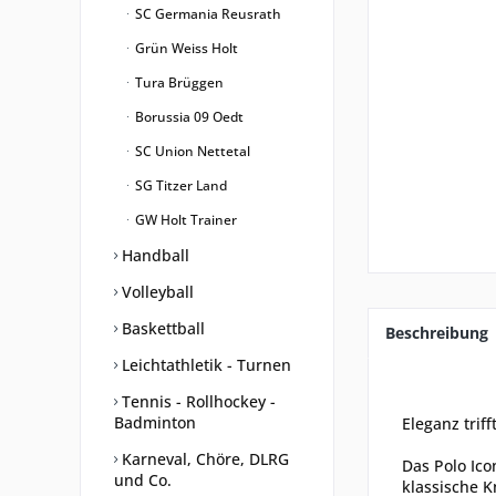
SC Germania Reusrath
Grün Weiss Holt
Tura Brüggen
Borussia 09 Oedt
SC Union Nettetal
SG Titzer Land
GW Holt Trainer
Handball
Volleyball
Baskettball
Beschreibung
Leichtathletik - Turnen
Tennis - Rollhockey -
Badminton
Eleganz triff
Karneval, Chöre, DLRG
Das Polo Ico
und Co.
klassische K