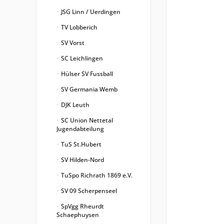
JSG Linn / Uerdingen
TV Lobberich
SV Vorst
SC Leichlingen
Hülser SV Fussball
SV Germania Wemb
DJK Leuth
SC Union Nettetal
Jugendabteilung
TuS St.Hubert
SV Hilden-Nord
TuSpo Richrath 1869 e.V.
SV 09 Scherpenseel
SpVgg Rheurdt
Schaephuysen