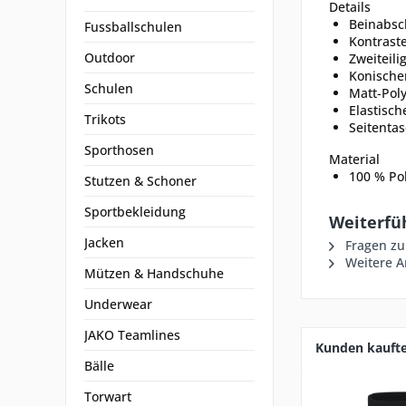
Details
Beinabsc
Fussballschulen
Kontrast
Outdoor
Zweiteili
Konischer
Schulen
Matt-Poly
Elastisc
Trikots
Seitenta
Sporthosen
Material
100 % Pol
Stutzen & Schoner
Sportbekleidung
Weiterfü
Jacken
Fragen zu
Weitere Ar
Mützen & Handschuhe
Underwear
JAKO Teamlines
Kunden kauft
Bälle
Torwart