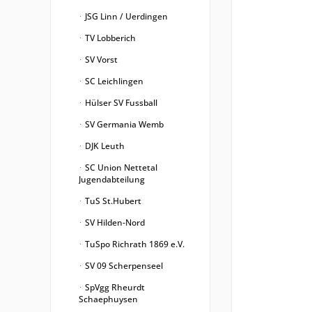
JSG Linn / Uerdingen
TV Lobberich
SV Vorst
SC Leichlingen
Hülser SV Fussball
SV Germania Wemb
DJK Leuth
SC Union Nettetal
Jugendabteilung
TuS St.Hubert
SV Hilden-Nord
TuSpo Richrath 1869 e.V.
SV 09 Scherpenseel
SpVgg Rheurdt
Schaephuysen