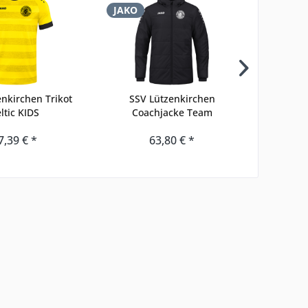
JAKO
JAKO
nkirchen Trikot
SSV Lützenkirchen
SSV Lüt
ltic KIDS
Coachjacke Team
7,39 € *
63,80 € *