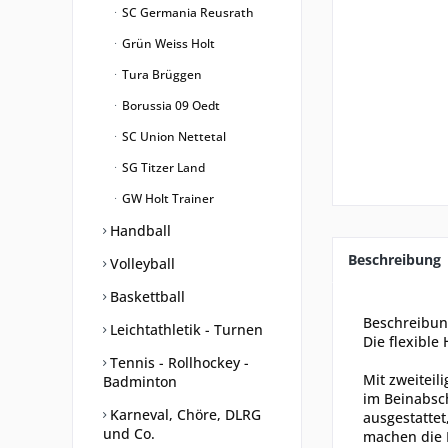
SC Germania Reusrath
Grün Weiss Holt
Tura Brüggen
Borussia 09 Oedt
SC Union Nettetal
SG Titzer Land
GW Holt Trainer
Handball
Beschreibung
Volleyball
Baskettball
Beschreibu
Leichtathletik - Turnen
Die flexible 
Tennis - Rollhockey -
Mit zweiteil
Badminton
im Beinabsch
Karneval, Chöre, DLRG
ausgestattet
und Co.
machen die 