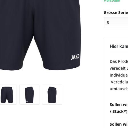
Hersteller
Grösse Seri
Hier kan
Das Prod
veredelt 
individua
Veredelun
umtausch
Sollen w
/ Stück*)
Sollen wi