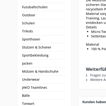
Die Webshor
sicheren Sta
Fussballschulen
recyceltem P
Material sor
Outdoor
Training, La
entdecken un
Schulen
Details
Trikots
Micro-Twi
Seitenta
Sporthosen
Material
Stutzen & Schoner
100 % Pol
Sportbekleidung
Jacken
Weiterfü
Mützen & Handschuhe
Fragen zu
Underwear
Weitere Ar
JAKO Teamlines
Bälle
Kunden haben 
Torwart