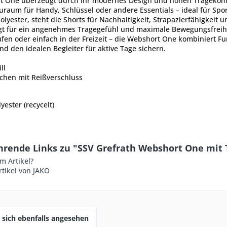
t One überzeugt durch ihr modernes Design und hohen Tragekomfo
uraum für Handy, Schlüssel oder andere Essentials – ideal für Spor
olyester, steht die Shorts für Nachhaltigkeit, Strapazierfähigkeit u
gt für ein angenehmes Tragegefühl und maximale Bewegungsfreiheit
ufen oder einfach in der Freizeit – die Webshort One kombiniert Fun
d den idealen Begleiter für aktive Tage sichern.
ll
schen mit Reißverschluss
yester (recycelt)
hrende Links zu "SSV Grefrath Webshort One mit
m Artikel?
tikel von JAKO
sich ebenfalls angesehen