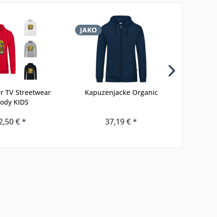
JAKO
JAKO
 TV Streetwear
Kapuzenjacke Organic
Long
ody KIDS
2,50 € *
37,19 € *