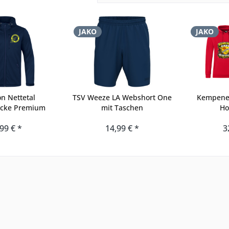
JAKO
JAKO
n Nettetal
TSV Weeze LA Webshort One
Kempener
jacke Premium
mit Taschen
Ho
99 € *
14,99 € *
3