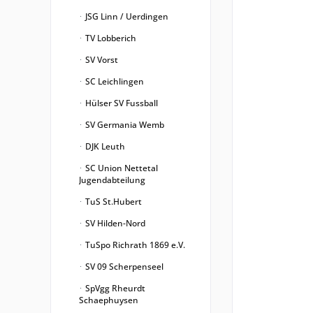
JSG Linn / Uerdingen
TV Lobberich
SV Vorst
SC Leichlingen
Hülser SV Fussball
SV Germania Wemb
DJK Leuth
SC Union Nettetal
Jugendabteilung
TuS St.Hubert
SV Hilden-Nord
TuSpo Richrath 1869 e.V.
SV 09 Scherpenseel
SpVgg Rheurdt
Schaephuysen