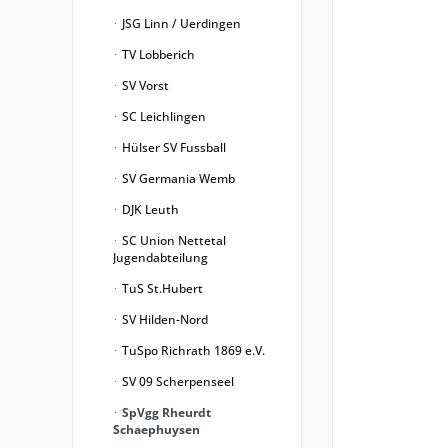
JSG Linn / Uerdingen
TV Lobberich
SV Vorst
SC Leichlingen
Hülser SV Fussball
SV Germania Wemb
DJK Leuth
SC Union Nettetal
Jugendabteilung
TuS St.Hubert
SV Hilden-Nord
TuSpo Richrath 1869 e.V.
SV 09 Scherpenseel
SpVgg Rheurdt
Schaephuysen