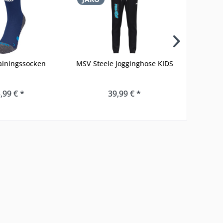
ainingssocken
MSV Steele Jogginghose KIDS
SCR Kapu
,99 € *
39,99 € *