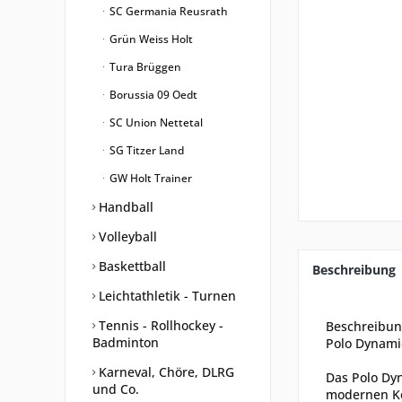
SC Germania Reusrath
Grün Weiss Holt
Tura Brüggen
Borussia 09 Oedt
SC Union Nettetal
SG Titzer Land
GW Holt Trainer
Handball
Volleyball
Baskettball
Beschreibung
Leichtathletik - Turnen
Tennis - Rollhockey -
Beschreibu
Badminton
Polo Dynamic
Karneval, Chöre, DLRG
Das Polo Dyn
und Co.
modernen Ko