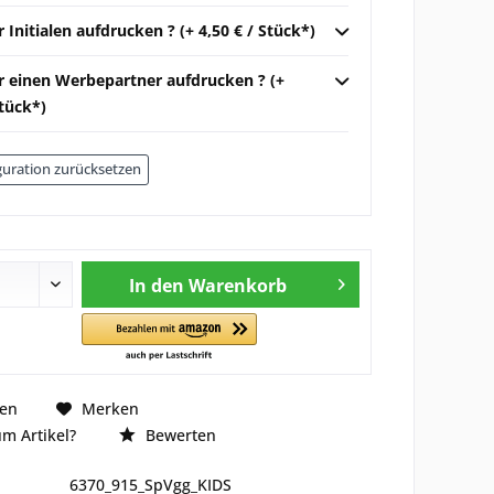
r Initialen aufdrucken ? (+ 4,50 € / Stück*)
ir einen Werbepartner aufdrucken ? (+
Stück*)
uration zurücksetzen
In den
Warenkorb
hen
Merken
m Artikel?
Bewerten
6370_915_SpVgg_KIDS