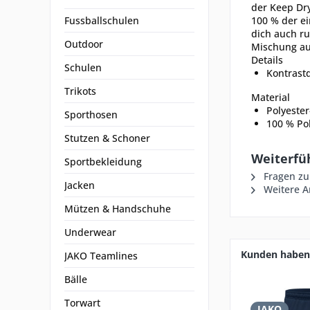
der Keep Dry
Fussballschulen
100 % der ei
dich auch ru
Outdoor
Mischung aus
Details
Schulen
Kontrast
Trikots
Material
Polyester
Sporthosen
100 % Pol
Stutzen & Schoner
Weiterfü
Sportbekleidung
Fragen zu
Jacken
Weitere Ar
Mützen & Handschuhe
Underwear
Kunden haben 
JAKO Teamlines
Bälle
Torwart
JAKO