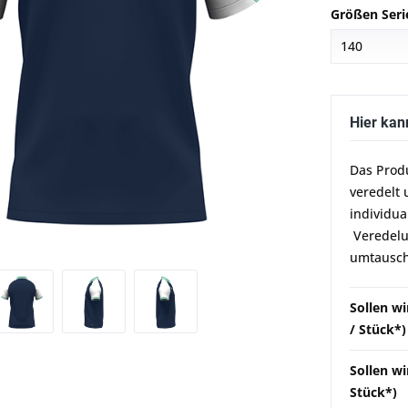
Größen Seri
Hier kan
Das Prod
veredelt 
individua
Veredelun
umtausch
Sollen w
/ Stück*)
Sollen wi
Stück*)