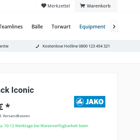
Merkzettel
Warenkorb
Teamlines
Bälle
Torwart
Equipment
Schiedsric

antie
Kostenlose Hotline 0800 123 454 321
ck Iconic
€ *
l. Versandkosten
 ca. 10-12 Werktage bei Warenverfügbarkeit beim