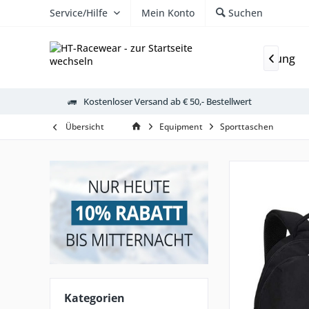
Service/Hilfe
Mein Konto
Suchen
Sporthosen
Stutzen & Schoner
Sportbekleidung

Kostenloser Versand ab € 50,- Bestellwert
Übersicht
Equipment
Sporttaschen
Kategorien