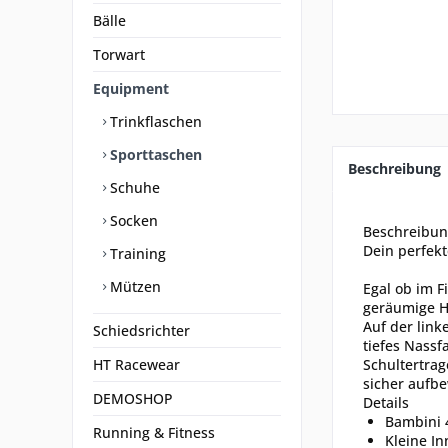
Bälle
Torwart
Equipment
Trinkflaschen
Sporttaschen
Beschreibung
Schuhe
Socken
Beschreibu
Dein perfekt
Training
Mützen
Egal ob im F
geräumige H
Auf der link
Schiedsrichter
tiefes Nassf
HT Racewear
Schultertrag
sicher aufbe
DEMOSHOP
Details
Bambini 
Running & Fitness
Kleine I