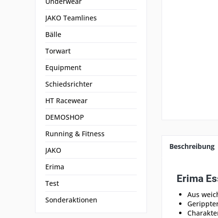
Underwear
JAKO Teamlines
Bälle
Torwart
Equipment
Schiedsrichter
HT Racewear
DEMOSHOP
Running & Fitness
Beschreibung
JAKO
Erima
Erima Es
Test
Aus wei
Sonderaktionen
Gerippte
Charakte