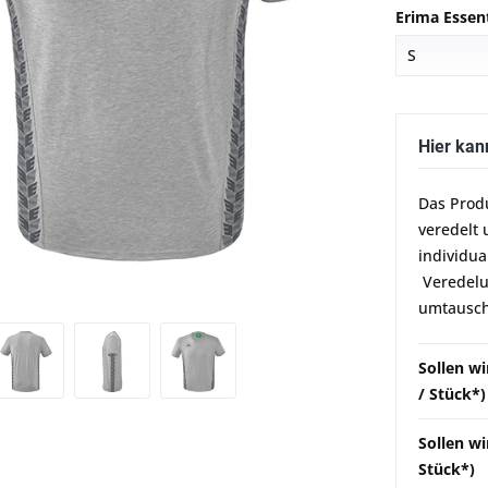
Erima Essen
Hier kan
Das Prod
veredelt 
individua
Veredelun
umtausch
Sollen w
/ Stück*)
Sollen wi
Stück*)