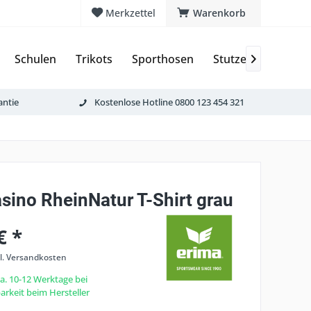
Merkzettel
Warenkorb
Schulen
Trikots
Sporthosen
Stutzen & Schoner

antie
Kostenlose Hotline 0800 123 454 321
sino RheinNatur T-Shirt grau
€ *
l. Versandkosten
ca. 10-12 Werktage bei
rkeit beim Hersteller