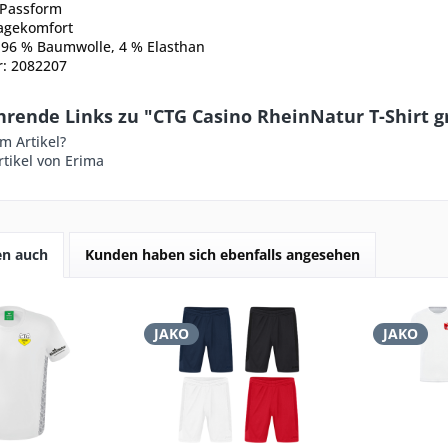
Passform
agekomfort
: 96 % Baumwolle, 4 % Elasthan
r: 2082207
hrende Links zu "CTG Casino RheinNatur T-Shirt g
m Artikel?
tikel von Erima
en auch
Kunden haben sich ebenfalls angesehen
JAKO
JAKO