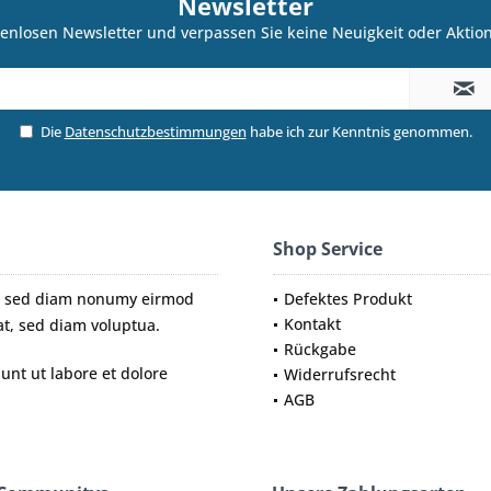
Newsletter
enlosen Newsletter und verpassen Sie keine Neuigkeit oder Akti
Die
Datenschutzbestimmungen
habe ich zur Kenntnis genommen.
Shop Service
tr, sed diam nonumy eirmod
Defektes Produkt
Kontakt
t, sed diam voluptua.
Rückgabe
nt ut labore et dolore
Widerrufsrecht
AGB