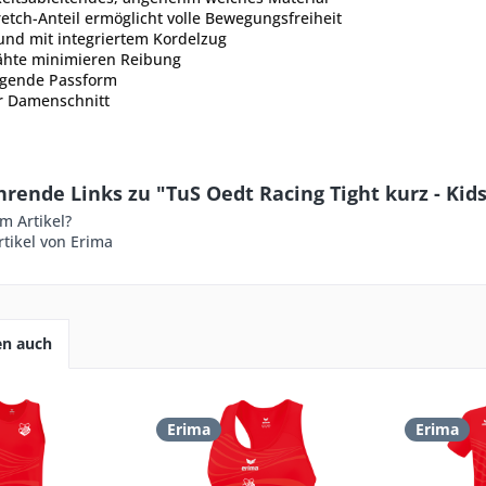
etch-Anteil ermöglicht volle Bewegungsfreiheit
und mit integriertem Kordelzug
ähte minimieren Reibung
egende Passform
er Damenschnitt
rende Links zu "TuS Oedt Racing Tight kurz - Kid
m Artikel?
tikel von Erima
en auch
Erima
Erima