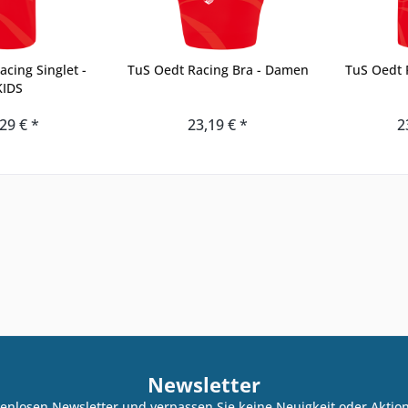
cing Singlet -
TuS Oedt Racing Bra - Damen
TuS Oedt R
KIDS
29 € *
23,19 € *
2
Newsletter
enlosen Newsletter und verpassen Sie keine Neuigkeit oder Akti