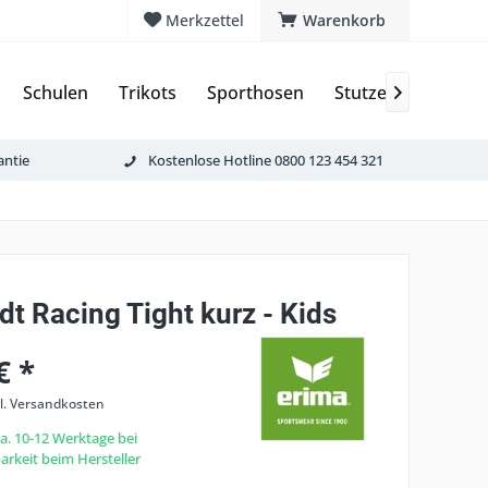
Merkzettel
Warenkorb
Schulen
Trikots
Sporthosen
Stutzen & Schoner

antie
Kostenlose Hotline 0800 123 454 321
t Racing Tight kurz - Kids
€ *
l. Versandkosten
ca. 10-12 Werktage bei
rkeit beim Hersteller