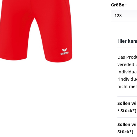
Größe :
Hier kan
Das Prod
veredelt 
individua
"individu
nicht meh
Sollen w
/ Stück*)
Sollen wi
Stück*)