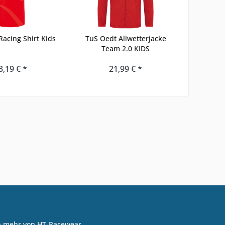
acing Shirt Kids
TuS Oedt Allwetterjacke
Team 2.0 KIDS
3,19 € *
21,99 € *
on mehr von HT-Racewear.