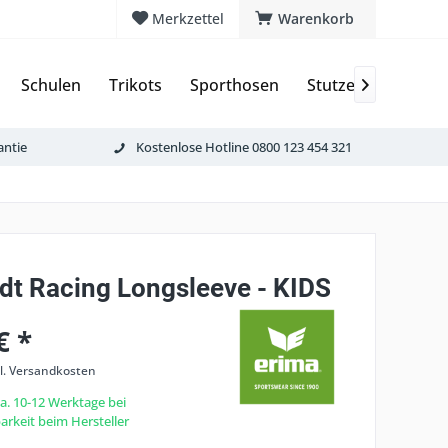
Merkzettel
Warenkorb
Schulen
Trikots
Sporthosen
Stutzen & Schoner

antie
Kostenlose Hotline 0800 123 454 321
dt Racing Longsleeve - KIDS
€ *
l. Versandkosten
ca. 10-12 Werktage bei
rkeit beim Hersteller