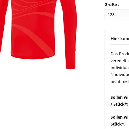
Größe :
Hier kan
Das Prod
veredelt 
individua
"individu
nicht meh
Sollen w
/ Stück*)
Sollen wi
Stück*)