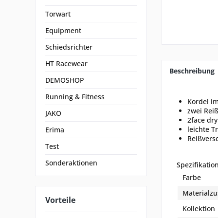
Torwart
Equipment
Schiedsrichter
HT Racewear
Beschreibung
DEMOSHOP
Running & Fitness
Kordel i
zwei Rei
JAKO
2face dry
leichte T
Erima
Reißvers
Test
Sonderaktionen
Spezifikatio
Farbe
Material
Vorteile
Kollektion