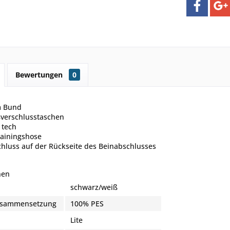
Bewertungen
0
m Bund
ßverschlusstaschen
 tech
rainingshose
chluss auf der Rückseite des Beinabschlusses
nen
schwarz/weiß
zusammensetzung
100% PES
Lite