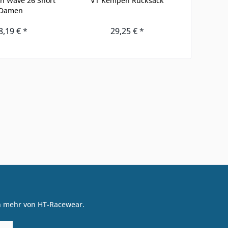
n Wave 26 Short
VT Kempen Rucksack
VT K
Damen
8,19 € *
29,25 € *
on mehr von HT-Racewear.