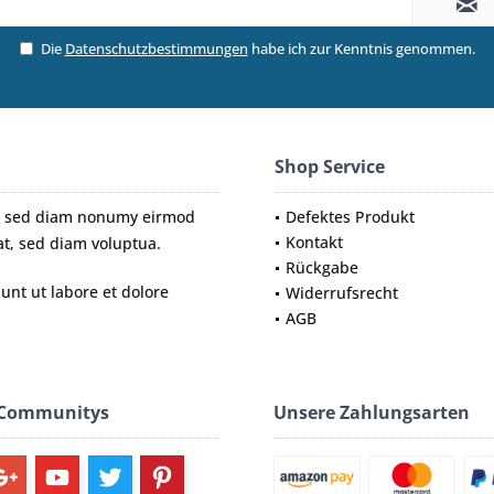
Die
Datenschutzbestimmungen
habe ich zur Kenntnis genommen.
Shop Service
tr, sed diam nonumy eirmod
Defektes Produkt
Kontakt
t, sed diam voluptua.
Rückgabe
nt ut labore et dolore
Widerrufsrecht
AGB
 Communitys
Unsere Zahlungsarten