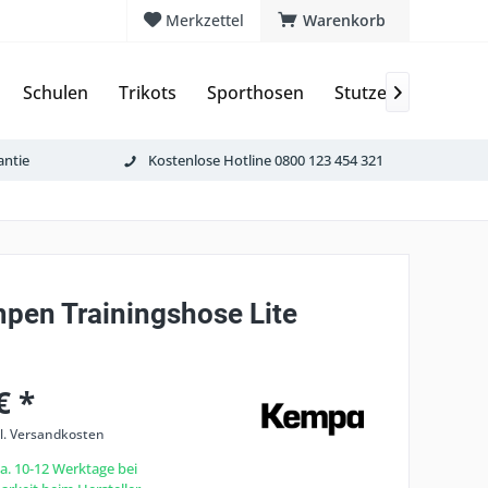
Merkzettel
Warenkorb
Schulen
Trikots
Sporthosen
Stutzen & Schoner

antie
Kostenlose Hotline 0800 123 454 321
pen Trainingshose Lite
€ *
l. Versandkosten
ca. 10-12 Werktage bei