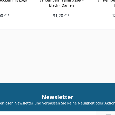
ocken mit Logo
VT Kempen Trainingsset -
VT Kempe
black - Damen
00 € *
31,20 € *
1
Newsletter
enlosen Newsletter und verpassen Sie keine Neuigkeit oder Akti