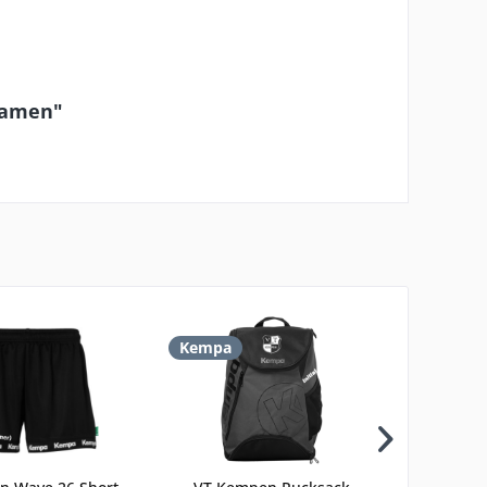
Damen"
Kempa
Kempa