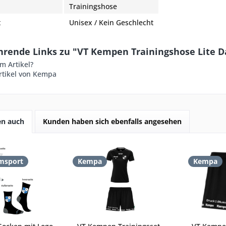
Trainingshose
t
Unisex / Kein Geschlecht
hrende Links zu "VT Kempen Trainingshose Lite 
m Artikel?
rtikel von Kempa
en auch
Kunden haben sich ebenfalls angesehen
msport
Kempa
Kempa