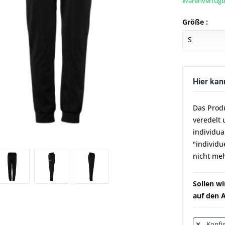
Warenverfügba
Größe :
Hier kan
Das Prod
veredelt 
individua
"individu
nicht meh
Sollen w
auf den A
Konfig