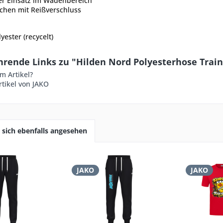
her Einsatz im Wadenbereich
schen mit Reißverschluss
yester (recycelt)
hrende Links zu "Hilden Nord Polyesterhose Train
m Artikel?
tikel von JAKO
sich ebenfalls angesehen
JAKO
JAKO