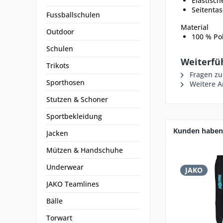
Elastisc
Seitenta
Fussballschulen
Material
Outdoor
100 % Pol
Schulen
Weiterfü
Trikots
Fragen zu
Sporthosen
Weitere Ar
Stutzen & Schoner
Sportbekleidung
Kunden haben 
Jacken
Mützen & Handschuhe
Underwear
JAKO
JAKO Teamlines
Bälle
Torwart