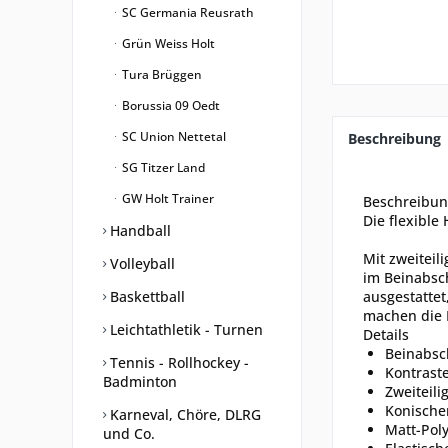
SC Germania Reusrath
Grün Weiss Holt
Tura Brüggen
Borussia 09 Oedt
SC Union Nettetal
Beschreibung
SG Titzer Land
GW Holt Trainer
Beschreibu
Die flexible 
Handball
Mit zweiteil
Volleyball
im Beinabsch
Baskettball
ausgestattet
machen die 
Leichtathletik - Turnen
Details
Beinabsc
Tennis - Rollhockey -
Kontrast
Badminton
Zweiteili
Konischer
Karneval, Chöre, DLRG
Matt-Poly
und Co.