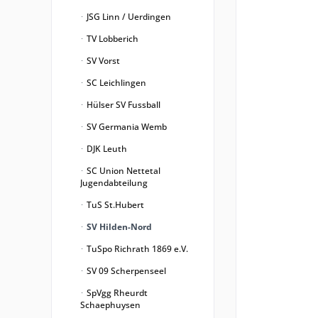
JSG Linn / Uerdingen
TV Lobberich
SV Vorst
SC Leichlingen
Hülser SV Fussball
SV Germania Wemb
DJK Leuth
SC Union Nettetal
Jugendabteilung
TuS St.Hubert
SV Hilden-Nord
TuSpo Richrath 1869 e.V.
SV 09 Scherpenseel
SpVgg Rheurdt
Schaephuysen