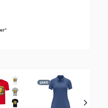
er"
JAKO
JAKO