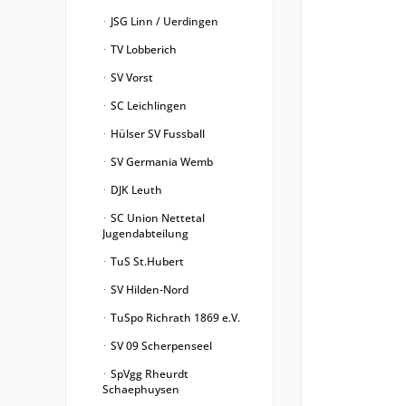
JSG Linn / Uerdingen
TV Lobberich
SV Vorst
SC Leichlingen
Hülser SV Fussball
SV Germania Wemb
DJK Leuth
SC Union Nettetal
Jugendabteilung
TuS St.Hubert
SV Hilden-Nord
TuSpo Richrath 1869 e.V.
SV 09 Scherpenseel
SpVgg Rheurdt
Schaephuysen