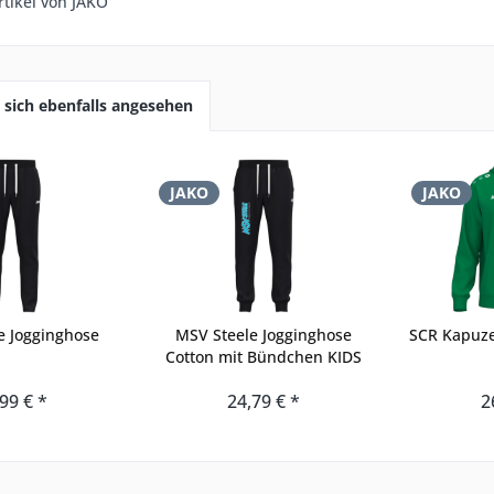
tikel von JAKO
sich ebenfalls angesehen
JAKO
JAKO
e Jogginghose
MSV Steele Jogginghose
SCR Kapuz
Cotton mit Bündchen KIDS
99 € *
24,79 € *
2