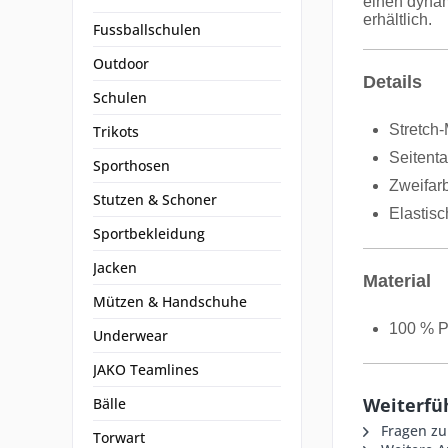
einen dynam
erhältlich.
Fussballschulen
Outdoor
Details
Schulen
Stretch-
Trikots
Seitent
Sporthosen
Zweifar
Stutzen & Schoner
Elastis
Sportbekleidung
Jacken
Material
Mützen & Handschuhe
100 % P
Underwear
JAKO Teamlines
Weiterfü
Bälle
Fragen zu
Torwart