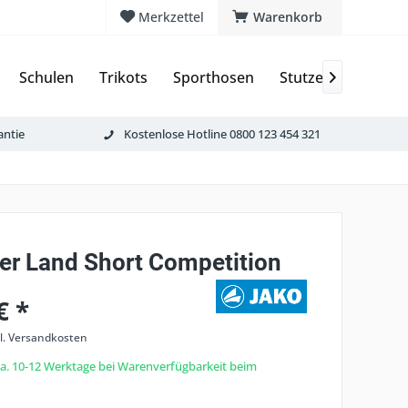
Merkzettel
Warenkorb
Schulen
Trikots
Sporthosen
Stutzen & Schoner

antie
Kostenlose Hotline 0800 123 454 321
zer Land Short Competition
€ *
l. Versandkosten
 ca. 10-12 Werktage bei Warenverfügbarkeit beim