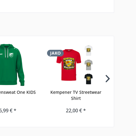
JAKO
JAKO
ensweat One KIDS
Kempener TV Streetwear
Po
Shirt
6,99 € *
22,00 € *