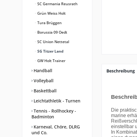
SC Germania Reusrath
Grün Weiss Holt
Tura Brüggen
Borussia 09 Oedt
SC Union Nettetal
SG Titzer Land
GW Holt Trainer
Handball
Beschreibung
Volleyball
Baskettball
Beschrei
Leichtathletik - Turnen
Die praktis
Tennis - Rollhockey -
marine erhä
Badminton
Reißverschl
Karneval, Chöre, DLRG
einstellbar 
In Kombinat
und Co.