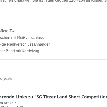
ischen Charakter. Sie ist in den Größen 128 - 164 für Kinder, S
Micro-Twill
aschen mit Reißverschluss
bige Reißverschlussanhänger
cher Bund mit Kordelzug
olyester
hrende Links zu "SG Titzer Land Short Competitio
m Artikel?