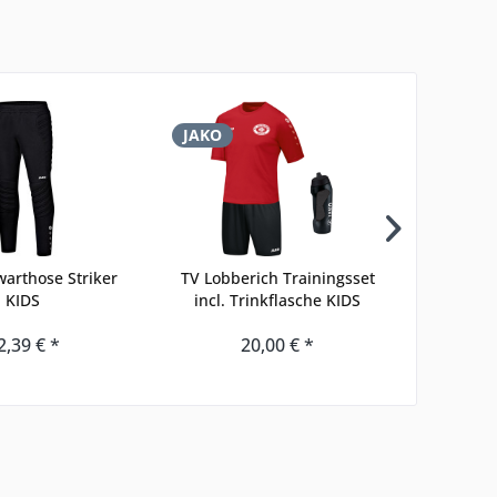
JAKO
JAKO
arthose Striker
TV Lobberich Trainingsset
TV Lobbe
KIDS
incl. Trinkflasche KIDS
2,39 € *
20,00 € *