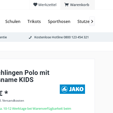
Merkzettel
Warenkorb
Schulen
Trikots
Sporthosen
Stutzen & Schoner

antie
Kostenlose Hotline 0800 123 454 321
chlingen Polo mit
sname KIDS
€ *
l. Versandkosten
 ca. 10-12 Werktage bei Warenverfügbarkeit beim