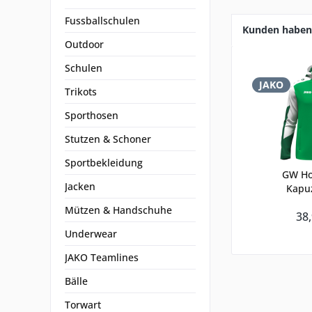
Fussballschulen
Kunden haben 
Outdoor
Schulen
JAKO
Trikots
Sporthosen
Stutzen & Schoner
Sportbekleidung
GW Ho
Jacken
Kapu
Mützen & Handschuhe
38,
Underwear
JAKO Teamlines
Bälle
Torwart