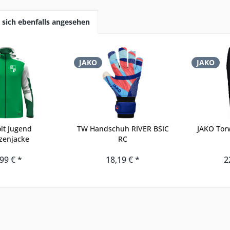
sich ebenfalls angesehen
JAKO
JAKO
lt Jugend
TW Handschuh RIVER BSIC
JAKO Torw
zenjacke
RC
99 € *
18,19 € *
2