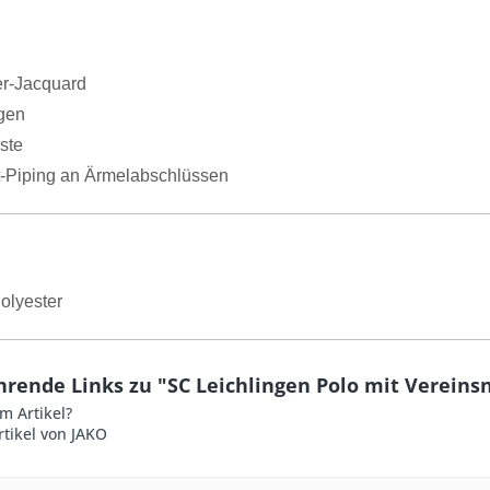
er-Jacquard
gen
ste
t-Piping an Ärmelabschlüssen
olyester
hrende Links zu "SC Leichlingen Polo mit Verein
m Artikel?
tikel von JAKO