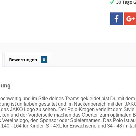
30 Tage G
Bewertungen
0
bung
hochwertig und im Stile deines Teams gekleidet bist Du mit d
dung ist unifarben gestaltet und im Nackenbereich mit den JAKO
st das JAKO Logo zu sehen. Der Polo-Kragen verleiht dem Style
ken und der Vorderseite machen das Oberteil zum optimalen Beg
as Vereinslogo, den Sponsor oder Spielernamen. Das Polo ist a
140 - 164 für Kinder, S - 4XL für Erwachsene und 34 - 48 im tail