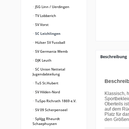
JSG Linn / Uerdingen
TV Lobberich
SV Vorst
SC Leichlingen
Hülser SV Fussball
SV Germania Wemb
Beschreibung
DJK Leuth
SC Union Nettetal
Jugendabteilung
Beschrei
TuS St.Hubert
SV Hilden-Nord
Klassisch, 
Sportbeklei
TuSpo Richrath 1869 e.V.
Oberteils i
auf dem Rüc
SV 09 Scherpenseel
Platz für d
SpVgg Rheurdt
den Größen 
Schaephuysen