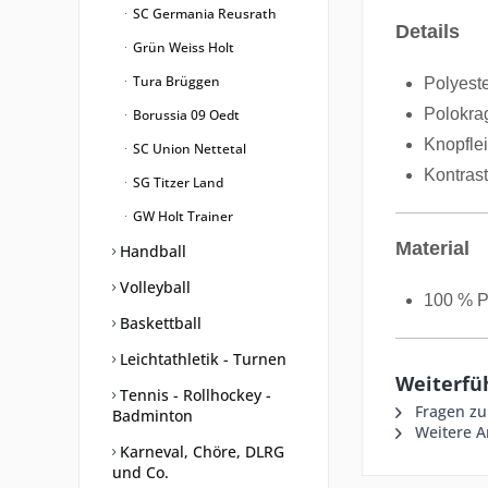
SC Germania Reusrath
Details
Grün Weiss Holt
Tura Brüggen
Polyest
Polokra
Borussia 09 Oedt
Knopflei
SC Union Nettetal
Kontras
SG Titzer Land
GW Holt Trainer
Material
Handball
Volleyball
100 % P
Baskettball
Leichtathletik - Turnen
Weiterfü
Tennis - Rollhockey -
Fragen zu
Badminton
Weitere Ar
Karneval, Chöre, DLRG
und Co.